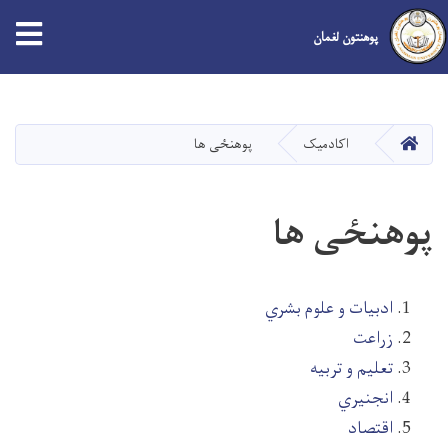
پوهنتون لغمان
Skip
to
main
صفحه اصلی
اکادمیک
پوهنځی ها
content
پوهنځی ها
ادبیات و علوم بشري
زراعت
تعلیم و تربیه
انجنیري
اقتصاد