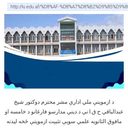
http://lu.edu.af/%D8%AF-%D8%A7%D8%B2%D9%8
د ازموینې ملي ادارې مشر محترم دوکتور شیخ
عبدالباقي ح.ق.ا.ني د دیني مدارسو فارغانو د خامسه او
مافوق الثانویه علمي سویې تثبیت ازموینې څخه لیدنه