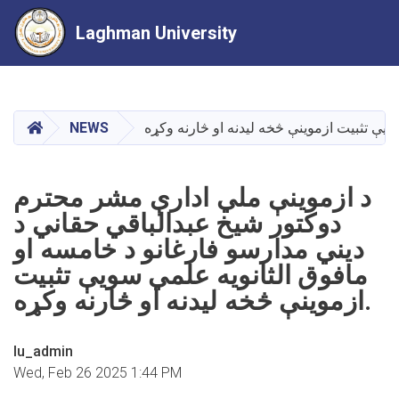
Laghman University
Skip
to
main
HOME
NEWS
content
د ازموینې ملي ادارې مشر محترم
دوکتور شیخ عبدالباقي حقاني د
دیني مدارسو فارغانو د خامسه او
مافوق الثانویه علمي سویې تثبیت
ازموینې څخه لیدنه او څارنه وکړه.
lu_admin
Wed, Feb 26 2025 1:44 PM