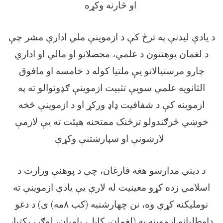
او څارنه وکړه.
د یادې لیدنې په ترڅ کې د ازموینې ملي ادارې مشر چې
د لغمان پوهنتون د علمي، محصلانو او مالي او اداري
چارو مرستیالانو یې ملتیا کوله د خامسه او مافوق
الثانویه علمي سویې تثبیت ازموینې ګډونوالو ته په
ازموینه کې د شفافیت ډاډ ورکړ او د ازموینې څخه
خوښي څرګندولو ترڅنک ممتحنه هیئت ته یې لازمې
لارښونې او سپارښتنې وکړې.
د دیني مدارسو هغه فارغان، چې د پوهنې وزارت د
اسلامي زده کړو معینیت له لارې یې یادې ازموینې ته
نوملیکنه کړې وه، نن چهارشنبه (کب ۸مه) ی) د دغو
داوطلبانو ازموینه په (لغمان، کابل، بامیان، لوګر، پکتیا،