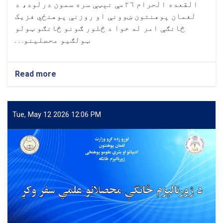
القعده الحرام ٢٦مې نېټې سره سمون درلود، د
لغمان پوهنتون ښوونې او روزنې پوهنځي فزیک
څانګې امر له خوا د څلور ګونو څانګو ټولو
ټولګیو محصلینو. . .
Read more
about
په
ازموینو
کې
اضطراب
Tue, May 12 2026 12:06 PM
او
د
هغې
د
له
منځه
وړلو
لارو
چارو
تر