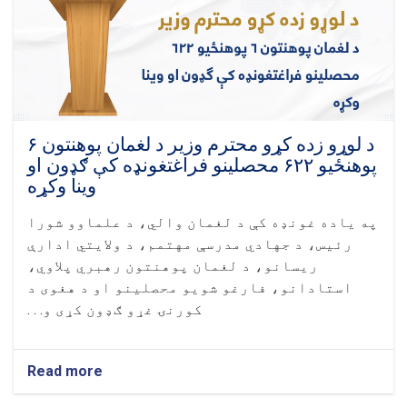
د لوړو زده کړو محترم وزیر د لغمان پوهنتون ۶
پوهنځيو ۶۲۲ محصلینو فراغتغونډه کې ګډون او
وینا وکړه
په یاده غونډه کې د لغمان والي، د علماوو شورا
رئيس، د جهادي مدرسې مهتمم، د ولایتي ادارې
ریسانو، د لغمان پوهنتون رهبري پلاوي،
استادانو، فارغو شویو محصلینو او د هغوی د
کورنۍ غړو ګډون کړی و. . .
Read more
about
د