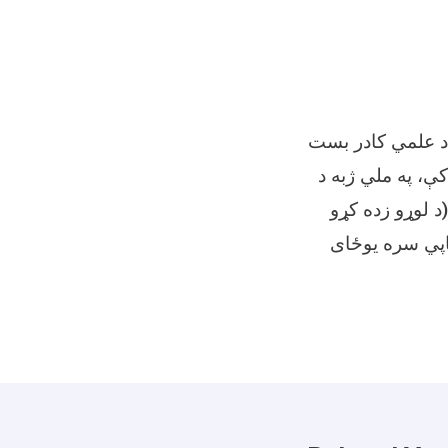
.ش څخه تر ۲۲/۶/۱۴۰۳هـ.ش پورې یاد علمي کادر بست
ې، په ملي ژبه د
د لوړو زده کړو
کاپي سره یوځای