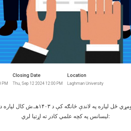
Closing Date
Location
00 PM
Thu, Sep 12 2024 12:00 PM
Laghman University
لغمان پوهنتون د لومړي ځل لپاره په لاندې څانګ
لیسانس په کچه علمي کادر ته اړتیا لري: