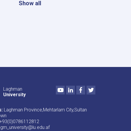
Show all
Youtube
LinkedIn
Facebook
Twitter
Laghman
University
s:
Laghman Province,Mehtarlam City,Sultan
own
+93(0)0786112812
lgm_university@lu.edu.af