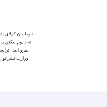
ته د نوم لیکنې پ
نمرو اصل ټرانسک
وزارت نشراتو ری