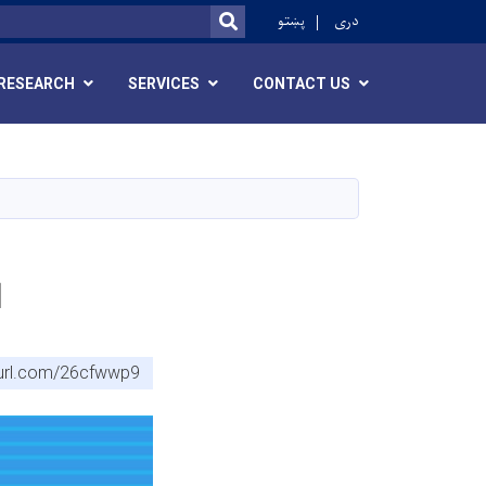
ok
دری
پښتو
SEARCH
RESEARCH
SERVICES
CONTACT US
ا
nyurl.com/26cfwwp9