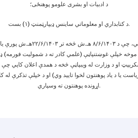
د ادبیات او بشری علومو پوهنځی؛
د کتابداري او معلوماتي ساینس ډیپارټمنټ (۱) بست.
داوطلبان کولای شي، چې د ۸/۶/۱۴۰۳ هـ
ه موخه خپلې غوښتنپاڼې (علمي کادر ته د شمولیت فورمه) ډک
رېپټ او د وزارت له ویبپاڼې څخه د همدې اعلان کاپي چې (
است یا د یاد پوهنتون لخوا تایید وي) او د خپلې تذکرې له 
اړونده پوهنتون ته وسپاري.