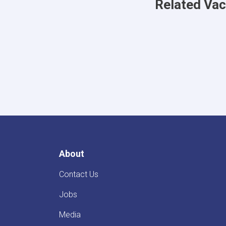
Related Va
About
Contact Us
Jobs
Media