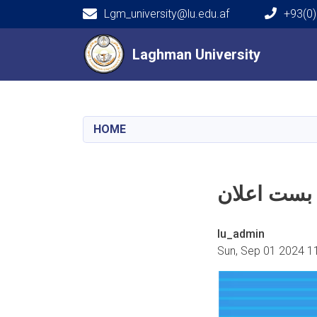
Lgm_university@lu.edu.af
+93(0)
Main navigation
Laghman University
Laghman University
HOME
 بست اعلان
lu_admin
Sun, Sep 01 2024 1