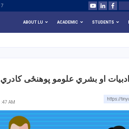
Youtube
LinkedIn
Facebo
Search
 7
ABOUT LU
ACADEMIC
STUDENTS
Skip
to
main
content
دبیات او بشري علومو پوهنځی کادري
https://ti
1:47 AM