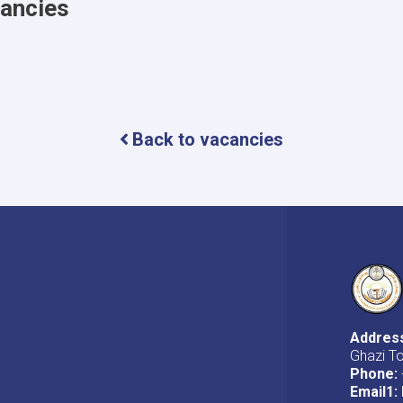
cancies
Back to vacancies
Addres
Ghazi T
Phone:
Email1
: