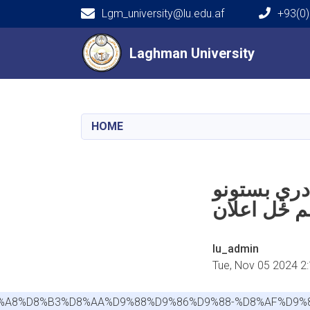
Lgm_university@lu.edu.af
+93(0)
Main navigation
Laghman University
Laghman University
HOME
ادري بستونو
lu_admin
Tue, Nov 05 2024 2
D8%A8%D8%B3%D8%AA%D9%88%D9%86%D9%88-%D8%AF%D9