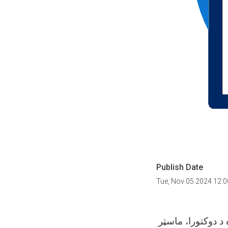
Publish Date
Tue, Nov 05 2024 12:
یو کې د ۱۴۰۳هـ.ش کال له پاره د دوکتورا، ماسټر