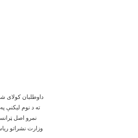
ته د نوم لیکنې پ
نمرو اصل ټرانسک
وزارت نشراتو ریاس