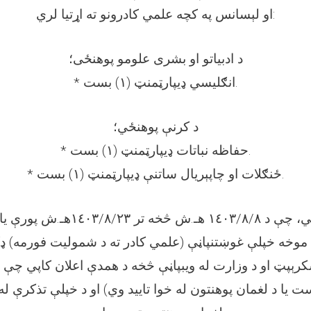
او لېسانس په کچه علمي کادرونو ته اړتیا لري:
د ادبیاتو او بشری علومو پوهنځی؛
* انګليسي ډیپارټمنټ (۱) بست.
د کرنې پوهنځي؛
* حفاظه نباتات ډیپارټمنټ (۱) بست.
* ځنګلات او چاپېریال ساتنې ډیپارټمنټ (۱) بست.
داوطلبان کولای شي، چې د ١٤٠٣/٨/٨ ه
ه موخه خپلې غوښتنپاڼې (علمي کادر ته د شمولیت فورمه) ډک
رېپټ او د وزارت له ویبپاڼې څخه د همدې اعلان کاپي چې (
ت یا د لغمان پوهنتون له خوا تایید وي) او د خپلې تذکرې ل