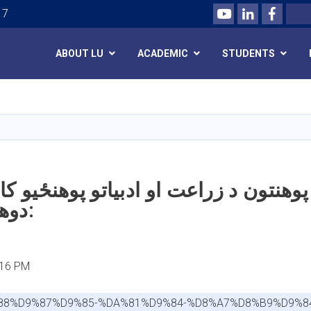
Youtube
LinkedIn
Facebo
Search
 7
ABOUT LU
ACADEMIC
STUDENTS
Skip
to
main
content
پوهنتون د زراعت او ادبیاتو پوهنځیو ک
دوهم ځل اعلان:
:16 PM
%88%D9%87%D9%85-%DA%81%D9%84-%D8%A7%D8%B9%D9%