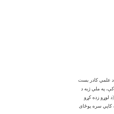
ـ.ش څخه تر ١٤٠٣/٨/٢٣هـ.ش پورې یاد علمي کادر بست
ې، په ملي ژبه د
د لوړو زده کړو
ه کاپي سره یوځای