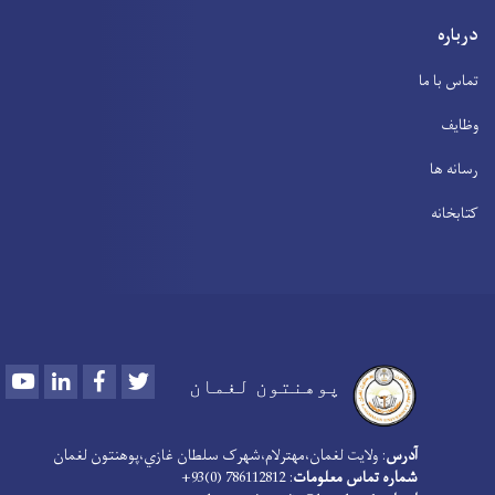
درباره
تماس با ما
وظایف
رسانه ها
کتابخانه
Youtube
LinkedIn
Facebook
Twitter
پوهنتون لغمان
آدرس
: ولایت لغمان،مهترلام،شهرک سلطان غازي،پوهنتون لغمان
شماره تماس معلومات
: 786112812 (0)93+