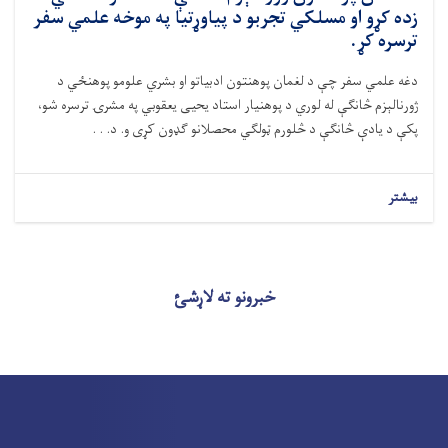
زده کړو او مسلکي تجربو د پیاوړتیا په موخه علمي سفر
ترسره کړ.
دغه علمي سفر چې د لغمان پوهنتون ادبیاتو او بشري علومو پوهنځي د
ژورنالېزم څانګې له لوري د پوهنیار استاد یحیی یعقوبي په مشرۍ ترسره شو،
پکې د یادې څانګې د څلورم ټولګي محصلانو ګډون کړی و. د. . .
بیشتر
خبرونو ته لاړشئ