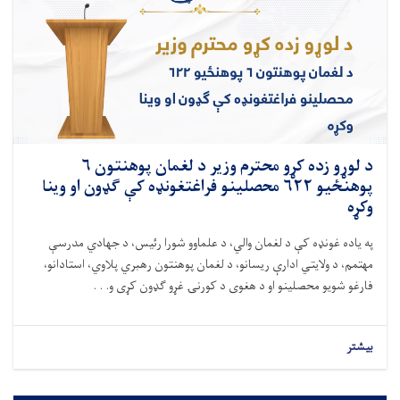
د لوړو زده کړو محترم وزیر د لغمان پوهنتون ۶
پوهنځيو ۶۲۲ محصلینو فراغتغونډه کې ګډون او وینا
وکړه
په یاده غونډه کې د لغمان والي، د علماوو شورا رئيس، د جهادي مدرسې
مهتمم، د ولایتي ادارې ریسانو، د لغمان پوهنتون رهبري پلاوي، استادانو،
فارغو شویو محصلینو او د هغوی د کورنۍ غړو ګډون کړی و. . .
بیشتر