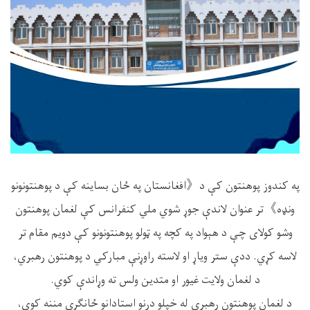
په کندوز پوهنتون کې د《افغانستان په ځان بساینه کې د پوهنتونونو
ونډه》تر عنوان لاندې جوړ شوي ملي کنفرانس کې لغمان پوهنتون
وشو کولای چې د هېواد په کچه په ټولو پوهنتونونو کې دویم مقام تر
لاسه کړي. ددې ستر ویاړ او لاسته راوړنې مبارکي د پوهنتون رهبري،
د لغمان ولایت غیور او متدین ولس ته وړاندې کوي.
د لغمان پوهنتون رهبري له خپلو درنو استادانو ځانګړې مننه کوي،