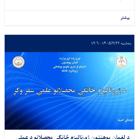
بیشتر
سه‌شنبه ۱۴۰۵/۲/۲۲ - ۱۲:۶
د لغمان پوهنتون ژورنالېزم څانګې محصلانو د عملي