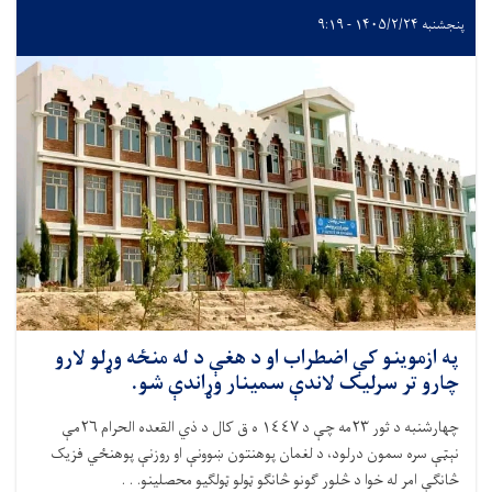
پنجشنبه ۱۴۰۵/۲/۲۴ - ۹:۱۹
په ازموینو کې اضطراب او د هغې د له منځه وړلو لارو
چارو تر سرلیک لاندې سمینار وړاندې شو.
چهارشنبه د ثور
۲۳
مه چې د ١٤٤٧ ه ق کال د ذي القعده الحرام ٢٦مې
نېټې سره سمون درلود، د لغمان پوهنتون ښوونې او روزنې پوهنځي فزیک
څانګې امر له خوا د څلور ګونو څانګو ټولو ټولګیو محصلینو. . .