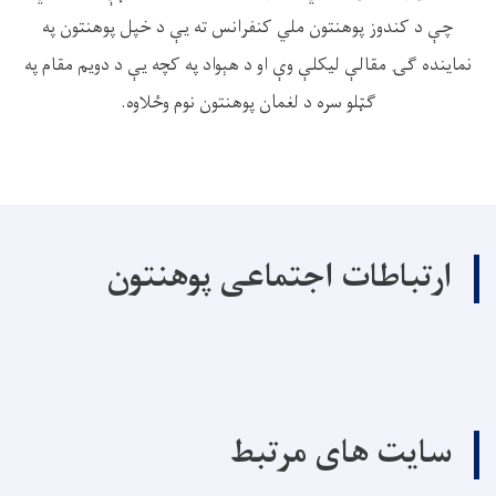
چې د کندوز پوهنتون ملي کنفرانس ته يې د خپل پوهنتون په
نماینده ګۍ مقالې ليکلې وې او د هېواد په کچه يې د دويم مقام په
ګټلو سره د لغمان پوهنتون نوم وځلاوه.
ارتباطات اجتماعی پوهنتون
سایت های مرتبط