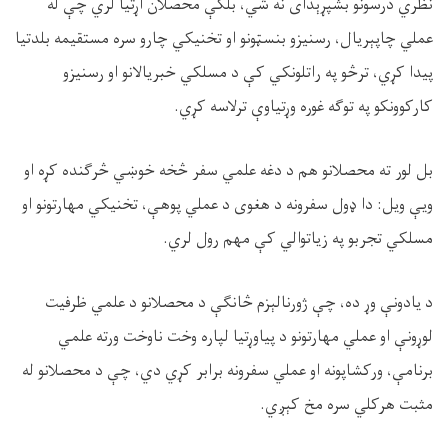
نظري درسونو بشپړېدای نه شي، بلکې محصلان اړتیا لري چې له
عملي چاپېریال، رسنیزو بنسټونو او تخنیکي چارو سره مستقیمه بلدتیا
پیدا کړي، ترڅو په راتلونکي کې د مسلکي خبریالانو او رسنیزو
کارکوونکو په توګه غوره وړتیاوې ترلاسه کړي
.
بل لور ته محصلانو هم د دغه علمي سفر څخه خوښي څرګنده کړه او
ویې ویل: دا ډول سفرونه د هغوی د عملي پوهې، تخنیکي مهارتونو او
مسلکي تجربو په زیاتوالي کې مهم رول لري
.
د یادونې وړ ده، چې ژورنالېزم څانګې د محصلانو د علمي ظرفیت
لوړونې او عملي مهارتونو د پیاوړتیا لپاره وخت ناوخت ورته علمي
برنامې، ورکشاپونه او عملي سفرونه برابر کړي دي، چې د محصلانو له
مثبت هرکلي سره مخ کېږي
.