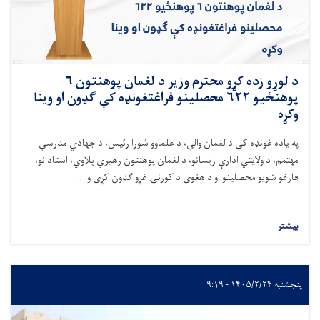
د لوړو زده کړو محترم وزیر د لغمان پوهنتون ۶
پوهنځيو ۶۲۲ محصلینو فراغتغونډه کې ګډون او وینا
وکړه
په یاده غونډه کې د لغمان والي، د علماوو شورا رئيس، د جهادي مدرسې
مهتمم، د ولایتي ادارې ریسانو، د لغمان پوهنتون رهبري پلاوي، استادانو،
فارغو شویو محصلینو او د هغوی د کورنۍ غړو ګډون کړی و. . .
بیشتر
پنجشنبه ۱۴۰۵/۲/۲۴ - ۹:۱۹