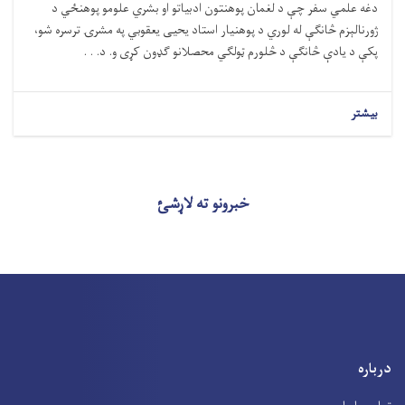
دغه علمي سفر چې د لغمان پوهنتون ادبیاتو او بشري علومو پوهنځي د
ژورنالېزم څانګې له لوري د پوهنیار استاد یحیی یعقوبي په مشرۍ ترسره شو،
پکې د یادې څانګې د څلورم ټولګي محصلانو ګډون کړی و. د. . .
بیشتر
خبرونو ته لاړشئ
درباره