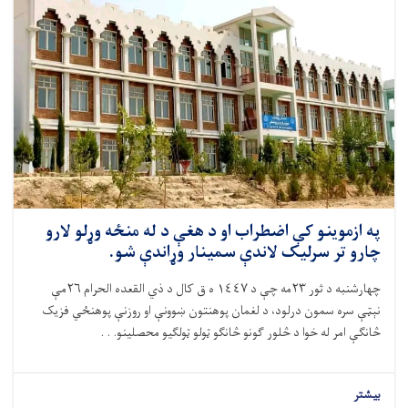
په ازموینو کې اضطراب او د هغې د له منځه وړلو لارو
چارو تر سرلیک لاندې سمینار وړاندې شو.
چهارشنبه د ثور
۲۳
مه چې د ١٤٤٧ ه ق کال د ذي القعده الحرام ٢٦مې
نېټې سره سمون درلود، د لغمان پوهنتون ښوونې او روزنې پوهنځي فزیک
څانګې امر له خوا د څلور ګونو څانګو ټولو ټولګیو محصلینو. . .
بیشتر