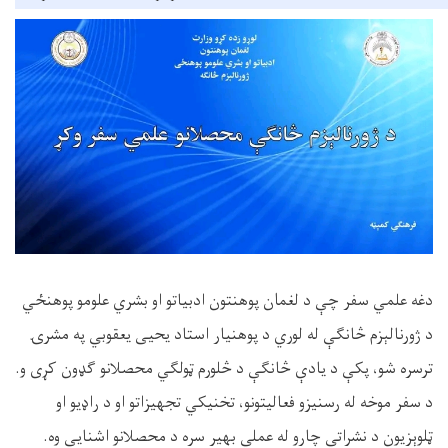
دغه علمي سفر چې د لغمان پوهنتون ادبیاتو او بشري علومو پوهنځي
د ژورنالېزم څانګې له لوري د پوهنیار استاد یحیی یعقوبي په مشرۍ
ترسره شو، پکې د یادې څانګې د څلورم ټولګي محصلانو ګډون کړی و.
د سفر موخه له رسنیزو فعالیتونو، تخنیکي تجهیزاتو او د راډیو او
ټلوېزیون د نشراتي چارو له عملي بهیر سره د محصلانو اشنایي وه
.