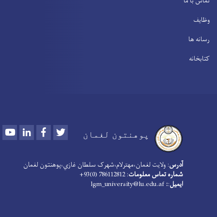
تماس با ما
وظایف
رسانه ها
کتابخانه
Youtube
LinkedIn
Facebook
Twitter
پوهنتون لغمان
آدرس
: ولایت لغمان،مهترلام،شهرک سلطان غازي،پوهنتون لغمان
شماره تماس معلومات
: 786112812 (0)93+
ایمیل
:
:
lgm_university@lu.edu.af