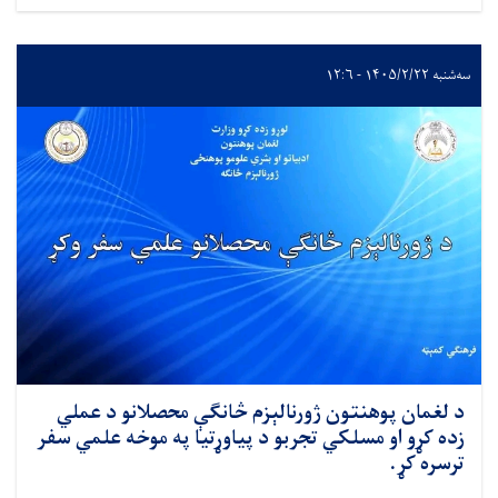
سه‌شنبه ۱۴۰۵/۲/۲۲ - ۱۲:۶
د لغمان پوهنتون ژورنالېزم څانګې محصلانو د عملي
زده کړو او مسلکي تجربو د پیاوړتیا په موخه علمي سفر
ترسره کړ.