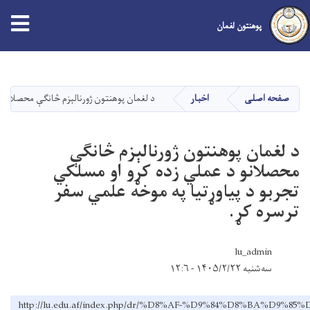
پوهنتون لغمان
Skip
to
main
صفحه اصلی
اخبار
د لغمان پوهنتون ژورنالېزم څانګې محصلانو د
content
د لغمان پوهنتون ژورنالېزم څانګې
محصلانو د عملي زده کړو او مسلکي
تجربو د پیاوړتیا په موخه علمي سفر
ترسره کړ.
lu_admin
سه‌شنبه ۱۴۰۵/۲/۲۲ - ۱۲:۶
http://lu.edu.af/index.php/dr/%D8%AF-%D9%84%D8%