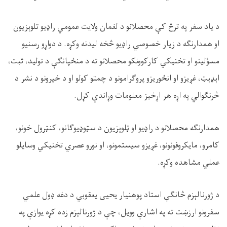
د یاد سفر په ترڅ کې محصلانو د لغمان ولایت عمومي راډیو تلوېزیون
او همدارنګه د زیار خصوصي راډیو څخه لیدنه وکړه. د دواړو رسنیو
مسؤلینو او تخنیکي کارکوونکو محصلانو ته د منځپانګې د تولید، ثبت،
اېډېټ، غږیزو او انځوریزو پروګرامونو د چمتو کولو او د خپرونو د نشر د
څرنګوالي په اړه هر اړخیز معلومات وړاندې کړل
.
همدارنګه محصلانو د راډیو او ټلوېزیون د سټوډیوګانو، کنټرول خونو،
کامرو، مایکروفونونو، غږیزو سیستمونو، او نورو عصري تخنیکي وسایلو
عملي مشاهده وکړه
.
د ژورنالېزم څانګې استاد پوهنیار یحیی یعقوبي د دغه ډول علمي
سفرونو ارزښت ته په اشارې وویل، چې د ژورنالېزم زده کړه یوازې په