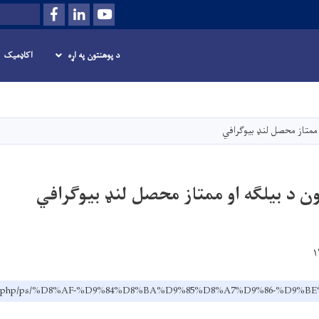
Facebook
LinkedIn
Youtube
لټون
د پوهنتون په اړه
اکاډمیک
اصلي
منځپانګه
دانګل
 ممتاز محصل لنډ بیوګرافي
ن د بیلګه او ممتاز محصل لنډ بیوګرافي
af/index.php/ps/%D8%AF-%D9%84%D8%BA%D9%85%D8%A7%D9%