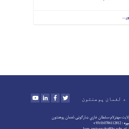
ور...
Youtube
LinkedIn
Facebook
Twitter
د لغمان پوهنتون
لایت،مهترلام،سلطان غازي ښارګوټی،لغمان پوهنتون
ره :
0786112812(0)93+
lgm_university@lu.edu.af
: