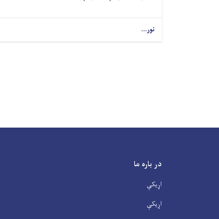
نور...
در باره ما
اړیکې
اړیکې