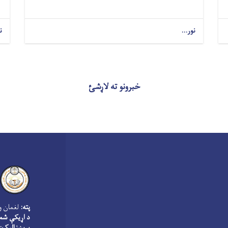
نور...
ن
خبرونو ته لاړشئ
پته:
لغمان و
د اړیکې شمې
بریښنالیک: