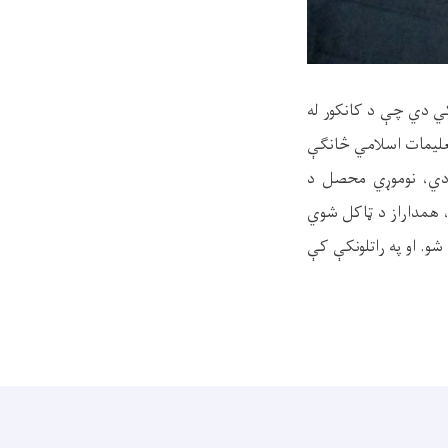
ي دي چې د کانکور له
 پوهنځي تعلیمات اسلامي څانګې
ې دي، نوموړي محصل د
 پای کې په خپل ټولګې کې د نمرو سلنه (٪۹۶.۵) پوري وه، همداراز د ټاکل شوي
و. او په راتلونکې کې