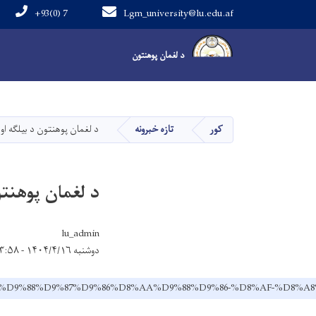
+93(0) 7
Lgm_university@lu.edu.af
علمي ژونال
د لغمان پوهنتون
د لغمان پوهنتون
کور
تازه خبرونه
د لغمان پوهنتون د بیلګه او
د لغمان پوهنتو
lu_admin
دوشنبه ۱۴۰۴/۴/۱۶ - ۱۳:۵۸
86-%D9%BE%D9%88%D9%87%D9%86%D8%AA%D9%88%D9%86-%D8%A