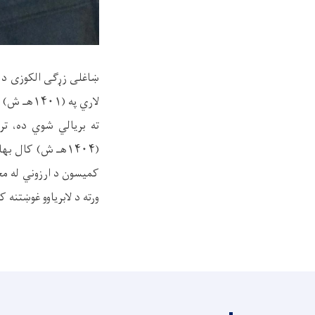
ښاغلی زړګی الکوزی د 
ته بریالي شوي ده، تر
کمیسون د ارزوني له مخ
ورته د لابریاوو غوښتنه کو