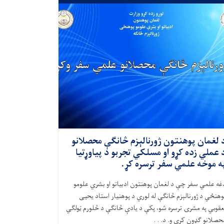
 لغمان پوهنتون ژورنالېزم څانګې محصلانو
 عملي زده کړو او مسلکي تجربو د پیاوړتیا
ه موخه علمي سفر ترسره کړ.
غه علمي سفر چې د لغمان پوهنتون ادبیاتو او بشري علومو
وهنځي د ژورنالېزم څانګې له لوري د پوهنیار استاد یحیی
عقوبي په مشرۍ ترسره شو، پکې د یادې څانګې د څلورم ټولګي
حصلانو ګډون کړی و. د. . .