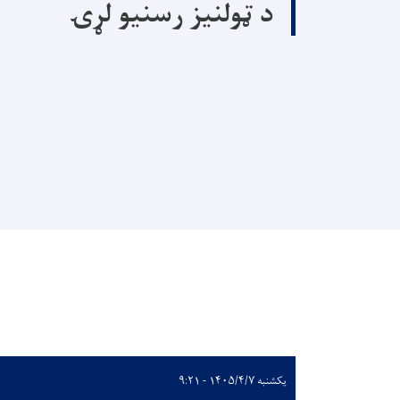
د ټولنیز رسنیو لړۍ
یکشنبه ۱۴۰۵/۴/۷ - ۹:۲۱