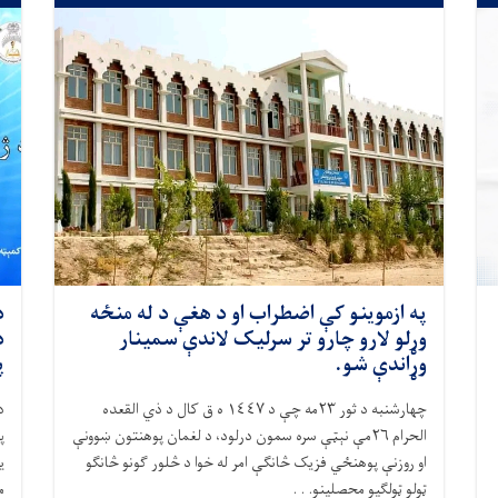
په ازموینو کې اضطراب او د هغې د له منځه
د
وړلو لارو چارو تر سرلیک لاندې سمینار
د
وړاندې شو.
پ
چهارشنبه د ثور
۲۳
مه چې د ١٤٤٧ ه ق کال د ذي القعده
د
الحرام ٢٦مې نېټې سره سمون درلود، د لغمان پوهنتون ښوونې
پ
او روزنې پوهنځي فزیک څانګې امر له خوا د څلور ګونو څانګو
ی
ټولو ټولګیو محصلینو. . .
م