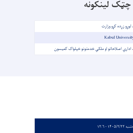
چټک لینکونه
 لوړو زړده کړو وزارت
Kabul Universit
 اداري اصلاحاتو او ملکي خدمتونو خپلواک کمیسون
ه ۱۴۰۵/۲/۲۲ - ۱۲:۶