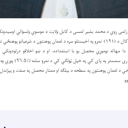
زلمی زوي د محمد بشیر لمسی د کابل ولایت د موسوي ولسوالي اوسیدونک
لاري په (۱۴۰۱هـ ش) کال د (۱۹۱) نمرو په اخیستلو سره د لغمان پوهنتون د شرعیاتو
 دا مهاله نوموړي محصل یو با استعداده، او د ښو اخلاقو درلودونک
(۱۴۰۴هـ ش) کال بهاری سمستر په
ي د لغمان پوهنتون په سطحه د بیلګه او ممتاز محصل په صفت و پیژندل ش
و.