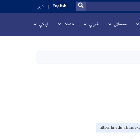
SEARCH
English
دری
محصلان
څیړنې
خدمات
اړیکې
http://lu.edu.