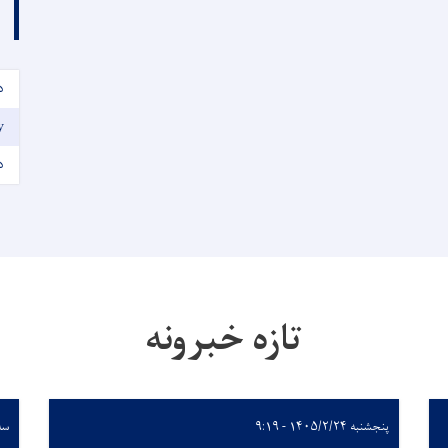
د
y
د
تازه خبرونه
پنجشنبه ۱۴۰۵/۲/۲۴ - ۹:۱۹
سه‌شنب