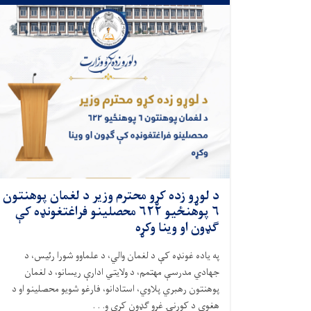
د لوړو زده کړو محترم وزیر د لغمان پوهنتون
۶ پوهنځيو ۶۲۲ محصلینو فراغتغونډه کې
ګډون او وینا وکړه
په یاده غونډه کې د لغمان والي، د علماوو شورا رئيس، د
جهادي مدرسې مهتمم، د ولایتي ادارې ریسانو، د لغمان
پوهنتون رهبري پلاوي، استادانو، فارغو شویو محصلینو او د
هغوی د کورنۍ غړو ګډون کړی و. . .