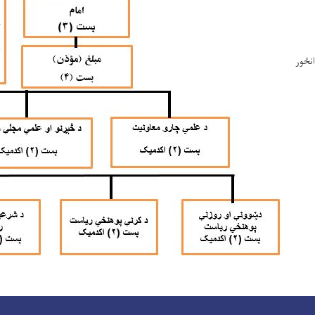
انځور