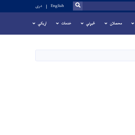
SEARCH
English
دری
محصلان
څیړنې
خدمات
اړیکې