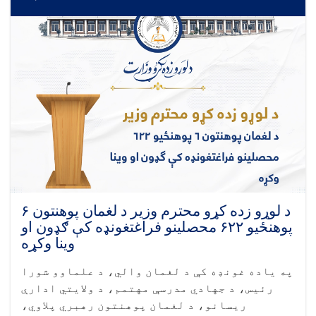
د لوړو زده کړو محترم وزیر د لغمان پوهنتون ۶
پوهنځيو ۶۲۲ محصلینو فراغتغونډه کې ګډون او
وینا وکړه
په یاده غونډه کې د لغمان والي، د علماوو شورا
رئيس، د جهادي مدرسې مهتمم، د ولایتي ادارې
ریسانو، د لغمان پوهنتون رهبري پلاوي،