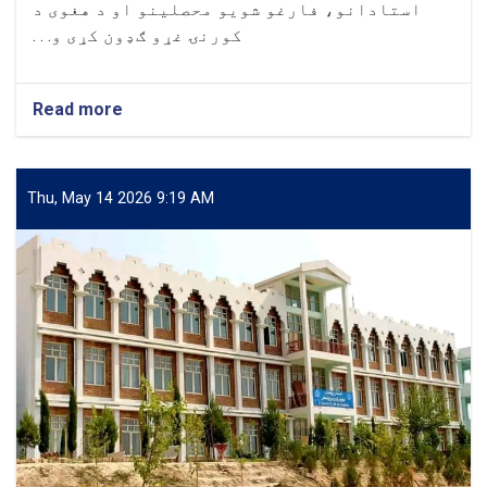
استادانو، فارغو شویو محصلینو او د هغوی د
کورنۍ غړو ګډون کړی و. . .
Read more
about
د
لوړو
زده
کړو
Thu, May 14 2026 9:19 AM
محترم
وزیر
د
لغمان
پوهنتون
۶
پوهنځيو
۶۲۲
محصلینو
فراغتغونډه
کې
ګډون
او