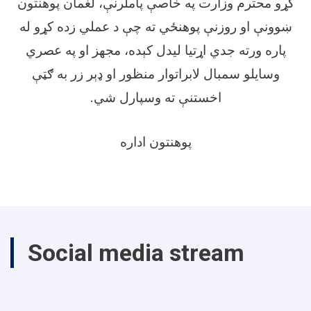
کړو محترم وزارت په خاصې پاملرنې، لغمان پوهنتون
ښوونې او روزنې پوهنځي ته چې د عملي زده کړو له
پاره ورته جدي اړتیا لیدل کېده، مجهز او په عصري
وسایلو سمبال لابراتوار منظور او ډېر زر به ګټې
اخستنې ته وسپارل شي
.
پوهنتون اداره
Social media stream