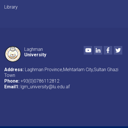
کړ.
Library
Youtube
LinkedIn
Faceboo
Twi
Laghman
University
Address:
Laghman Province,Mehtarlam City,Sultan Ghazi
Town
Phone:
+93(0)0786112812
Email1
:
lgm_university@lu.edu.af