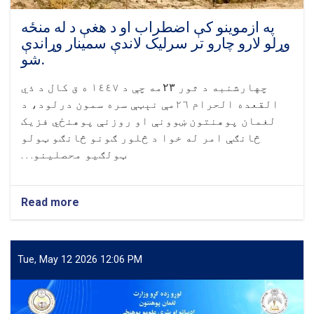
وینا
وکړه
په ازموینو کې اضطراب او د هغې د له منځه
وړلو لارو چارو تر سرلیک لاندې سمینار وړاندې
شو.
چهارشنبه د ثور
۲۳
مه چې د ١٤٤٧ ه ق کال د ذي
القعده الحرام ٢٦مې نېټې سره سمون درلود، د
لغمان پوهنتون ښوونې او روزنې پوهنځي فزیک
څانګې امر له خوا د څلور ګونو څانګو ټولو
ټولګیو محصلینو. . .
Read more
about
په
ازموینو
کې
اضطراب
Tue, May 12 2026 12:06 PM
او
د
هغې