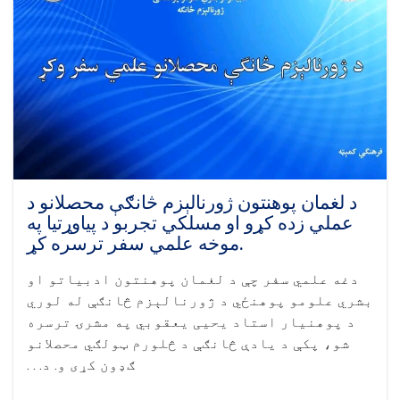
د
له
منځه
وړلو
لارو
چارو
تر
سرلیک
لاندې
سمینار
وړاندې
شو.
د لغمان پوهنتون ژورنالېزم څانګې محصلانو د
عملي زده کړو او مسلکي تجربو د پیاوړتیا په
موخه علمي سفر ترسره کړ.
دغه علمي سفر چې د لغمان پوهنتون ادبیاتو او
بشري علومو پوهنځي د ژورنالېزم څانګې له لوري
د پوهنیار استاد یحیی یعقوبي په مشرۍ ترسره
شو، پکې د یادې څانګې د څلورم ټولګي محصلانو
ګډون کړی و. د. . .