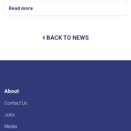
Read more
about
د
لغمان
پوهنتون
ژورنالېزم
BACK TO NEWS
څانګې
محصلانو
د
عملي
زده
کړو
او
مسلکي
تجربو
د
About
پیاوړتیا
په
Contact Us
موخه
علمي
Jobs
سفر
ترسره
Media