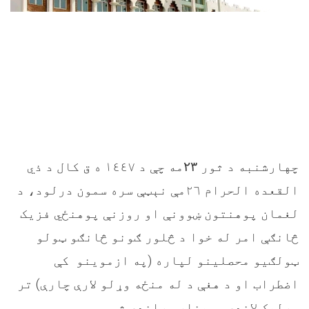
چهارشنبه د ثور
۲۳
مه چې د ١٤٤٧ ه ق کال د ذي
القعده الحرام ٢٦مې نېټې سره سمون درلود، د
لغمان پوهنتون ښوونې او روزنې پوهنځي فزیک
څانګې امر له خوا د څلور ګونو څانګو ټولو
ټولګیو محصلینو لپاره (په ازموینو کې
اضطراب او د هغې د له منځه وړلو لارې چارې) تر
سرلیک لاندې سمینار وړاندې شو
.