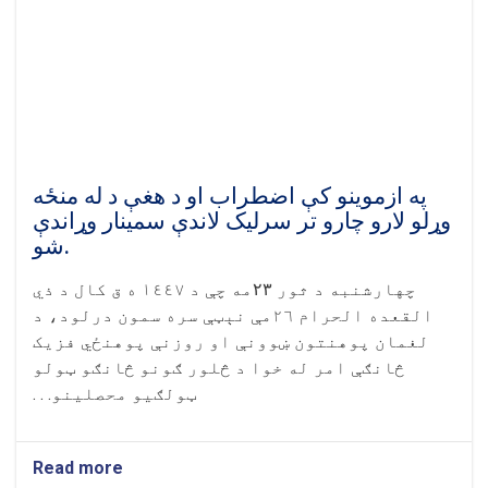
پوهنځيو
۶۲۲
محصلینو
فراغتغونډه
کې
ګډون
او
وینا
وکړه
په ازموینو کې اضطراب او د هغې د له منځه
وړلو لارو چارو تر سرلیک لاندې سمینار وړاندې
شو.
چهارشنبه د ثور
۲۳
مه چې د ١٤٤٧ ه ق کال د ذي
القعده الحرام ٢٦مې نېټې سره سمون درلود، د
لغمان پوهنتون ښوونې او روزنې پوهنځي فزیک
څانګې امر له خوا د څلور ګونو څانګو ټولو
ټولګیو محصلینو. . .
Read more
about