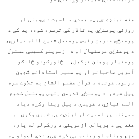
هغه غونډه چې په همدې مناسبت د ښوونې او
روزنې پوهنځي په تالار کې ترسره شوه، په کې د
پوهنځي قدرمن رئیس پوهنمل شفیع الله نیازي،
د پوهنځي مرستيال او د ازموینو کمېټې مسئول
پوهنیار پوهان نېکمل، د څلورګونو څانګو
آمرین صاحبانو او یو شمېر استادانو ګډون
درلود. غونډه د قرآن عظيم الشان په تلاوت سره
پيل شوه، د پوهنځي قدرمن رئیس پوهنمل شفیع
الله نیازي د غوڼدې د پیل وینا وکړه دیاد
سمینار پر اهمیت او ارزښت یې خبرې وکړې او
هغه يې د بریالۍ ازموینې د ورکولو له پاره
مهم وباله او زیاته یې کړه چې، ددې اصولو په