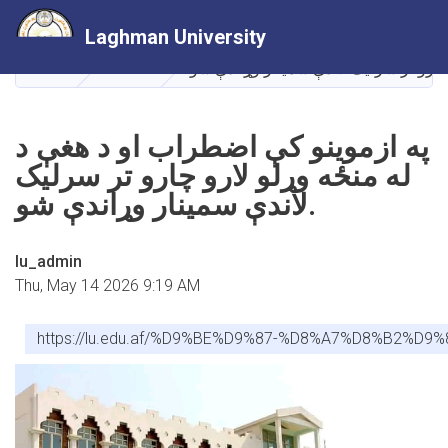
Skip
Laghman University
to
main
HOME
NEWS
content
په ازموینو کې اضطراب او د هغې د
له منځه وړلو لارو چارو تر سرلیک
لاندې سمینار وړاندې شو.
lu_admin
Thu, May 14 2026 9:19 AM
https://lu.edu.af/%D9%BE%D9%87-%D8%A7%D8%