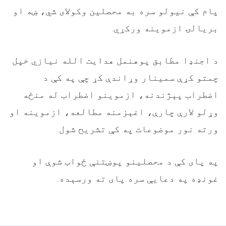
پام کې نیولو سره به محصلین وکولای شي، ښه او
بریالۍ ازموینه ورکړي
.
د اجنډا مطابق پوهنمل هدایت الله نیازي خپل
چمتو کړې سمینار وړاندې کړ چې په کې د
اضطراب پېژندنه، ازموینو اضطراب له منځه
وړلو لارې چارې، اغېزمنه مطالعه، ازموینه او
ورته نور موضوعات په کې تشریح شول
.
په پای کې د محصلينو پوښتنې ځواب شوې او
غونډه په دعایې سره پای ته ورسېده
.