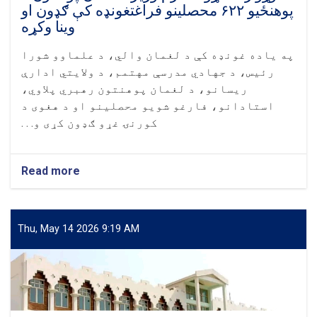
پوهنځيو ۶۲۲ محصلینو فراغتغونډه کې ګډون او
وینا وکړه
په یاده غونډه کې د لغمان والي، د علماوو شورا
رئيس، د جهادي مدرسې مهتمم، د ولایتي ادارې
ریسانو، د لغمان پوهنتون رهبري پلاوي،
استادانو، فارغو شویو محصلینو او د هغوی د
کورنۍ غړو ګډون کړی و. . .
Read more
about
د
لوړو
زده
کړو
Thu, May 14 2026 9:19 AM
محترم
وزیر
د
لغمان
پوهنتون
۶