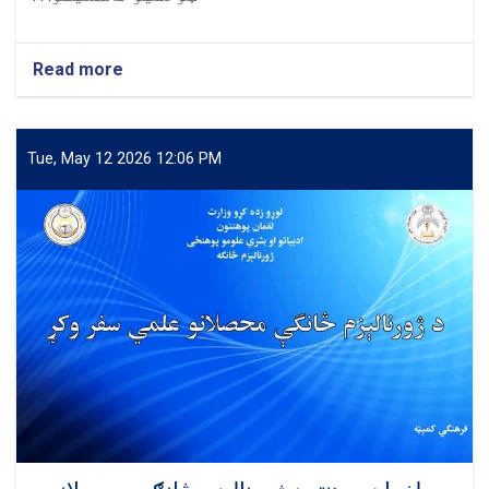
Read more
about
په
ازموینو
کې
اضطراب
Tue, May 12 2026 12:06 PM
او
د
هغې
د
له
منځه
وړلو
لارو
چارو
تر
سرلیک
لاندې
سمینار
وړاندې
شو.