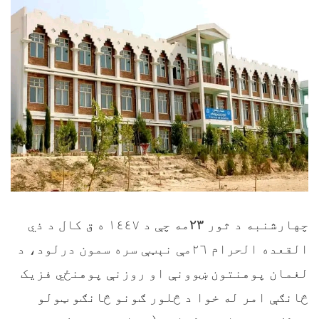
چهارشنبه د ثور
۲۳
مه چې د ١٤٤٧ ه ق کال د ذي
القعده الحرام ٢٦مې نېټې سره سمون درلود، د
لغمان پوهنتون ښوونې او روزنې پوهنځي فزیک
څانګې امر له خوا د څلور ګونو څانګو ټولو