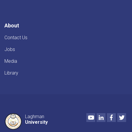
کړو
او
مسلکي
تجربو
د
About
پیاوړتیا
په
Contact Us
موخه
علمي
Jobs
سفر
ترسره
Media
کړ.
Library
Youtube
LinkedIn
Faceboo
Twi
Laghman
University