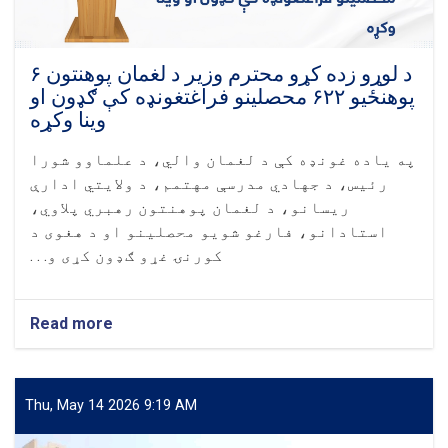
د لوړو زده کړو محترم وزیر د لغمان پوهنتون ۶
پوهنځيو ۶۲۲ محصلینو فراغتغونډه کې ګډون او
وینا وکړه
په یاده غونډه کې د لغمان والي، د علماوو شورا
رئيس، د جهادي مدرسې مهتمم، د ولایتي ادارې
ریسانو، د لغمان پوهنتون رهبري پلاوي،
استادانو، فارغو شویو محصلینو او د هغوی د
کورنۍ غړو ګډون کړی و. . .
Read more
about
د
لوړو
زده
کړو
Thu, May 14 2026 9:19 AM
محترم
وزیر