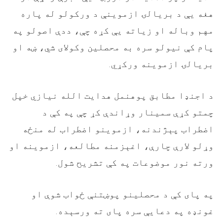
هغه يې د بریالۍ ازموینې د ورکولو له پاره
مهم وباله او زیاته یې کړه چې، ددې اصولو په
پام کې نیولو سره به محصلین وکولای شي، ښه او
بریالۍ ازموینه ورکړي
.
د اجنډا مطابق پوهنمل هدایت الله نیازي خپل
چمتو کړې سمینار وړاندې کړ چې په کې د
اضطراب پېژندنه، ازموینو اضطراب له منځه
وړلو لارې چارې، اغېزمنه مطالعه، ازموینه او
ورته نور موضوعات په کې تشریح شول
.
په پای کې د محصلينو پوښتنې ځواب شوې او
غونډه په دعایې سره پای ته ورسېده
.