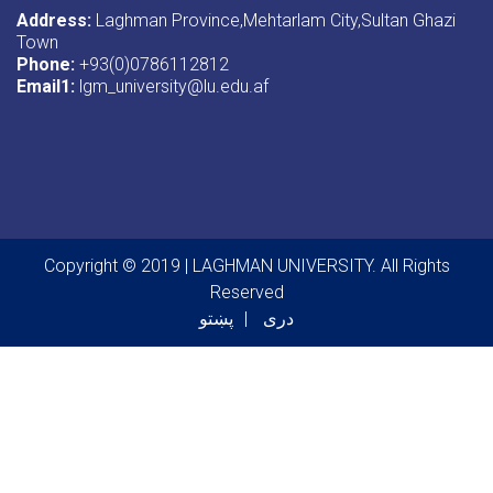
Address:
Laghman Province,Mehtarlam City,Sultan Ghazi
Town
Phone:
+93(0)0786112812
Email1
:
lgm_university@lu.edu.af
Copyright © 2019 | LAGHMAN UNIVERSITY. All Rights
Reserved
دری
پښتو