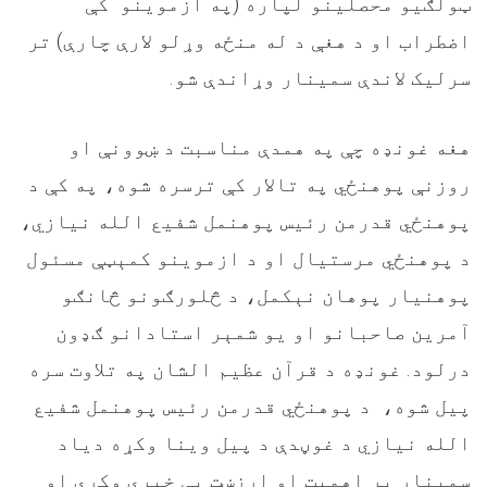
ټولګیو محصلینو لپاره (په ازموینو کې
اضطراب او د هغې د له منځه وړلو لارې چارې) تر
سرلیک لاندې سمینار وړاندې شو
.
هغه غونډه چې په همدې مناسبت د ښوونې او
روزنې پوهنځي په تالار کې ترسره شوه، په کې د
پوهنځي قدرمن رئیس پوهنمل شفیع الله نیازي،
د پوهنځي مرستيال او د ازموینو کمېټې مسئول
پوهنیار پوهان نېکمل، د څلورګونو څانګو
آمرین صاحبانو او یو شمېر استادانو ګډون
درلود. غونډه د قرآن عظيم الشان په تلاوت سره
پيل شوه، د پوهنځي قدرمن رئیس پوهنمل شفیع
الله نیازي د غوڼدې د پیل وینا وکړه دیاد
سمینار پر اهمیت او ارزښت یې خبرې وکړې او