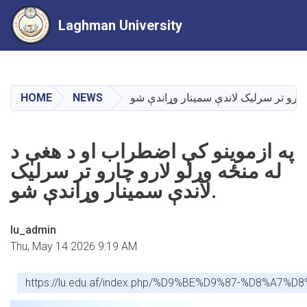
Laghman University
Skip
to
main
HOME
NEWS
content
په ازموینو کې اضطراب او د هغې د
له منځه وړلو لارو چارو تر سرلیک
لاندې سمینار وړاندې شو.
lu_admin
Thu, May 14 2026 9:19 AM
https://lu.edu.af/index.php/%D9%BE%D9%87-