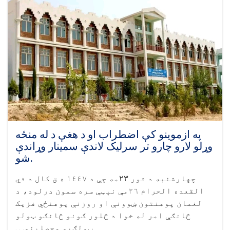
د
لغمان
پوهنتون
۶
پوهنځيو
۶۲۲
محصلینو
فراغتغونډه
کې
ګډون
او
وینا
وکړه
په ازموینو کې اضطراب او د هغې د له منځه
وړلو لارو چارو تر سرلیک لاندې سمینار وړاندې
شو.
چهارشنبه د ثور
۲۳
مه چې د ١٤٤٧ ه ق کال د ذي
القعده الحرام ٢٦مې نېټې سره سمون درلود، د
لغمان پوهنتون ښوونې او روزنې پوهنځي فزیک
څانګې امر له خوا د څلور ګونو څانګو ټولو
ټولګیو محصلینو. . .