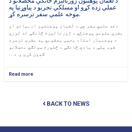
د لغمان پوهنتون ژورنالېزم څانګې محصلانو د
عملي زده کړو او مسلکي تجربو د پیاوړتیا په
موخه علمي سفر ترسره کړ.
دغه علمي سفر چې د لغمان پوهنتون ادبیاتو او
بشري علومو پوهنځي د ژورنالېزم څانګې له لوري
د پوهنیار استاد یحیی یعقوبي په مشرۍ ترسره
شو، پکې د یادې څانګې د څلورم ټولګي محصلانو
ګډون کړی و. د. . .
Read more
about
د
لغمان
پوهنتون
ژورنالېزم
BACK TO NEWS
څانګې
محصلانو
د
عملي
زده