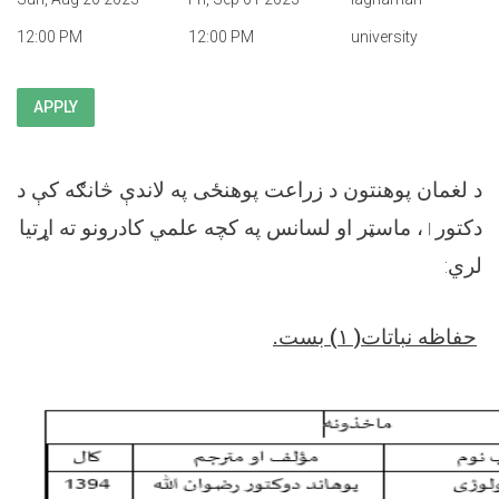
12:00 PM
12:00 PM
university
APPLY
د لغمان پوهنتون د زراعت پوهنځی په لاندې څانګه کې د
دکتور
ا
، ماسټر او لسانس په کچه علمي کادرونو ته اړتیا
:
لري
.
بست
۱)
حفاظه نباتات(