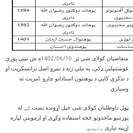
ه ش نېټې پورې
1402/06/10
متقاضیان کولای شي تر
غوښتنپاڼې ډکې، په ملي ژبه د نمرو اصل ترانسکرپت او
د تذکرې کاپي د پوهنتون استاذانو چارو امرېت ته
.
وسپاري
ټول داوطلبان کولای شی خپل اړونده بست
کې
له
پورتنیو ماخذونو څخه استفاده وکړی او ازموینې لپاره
اړینه تیاری
ونیسي.