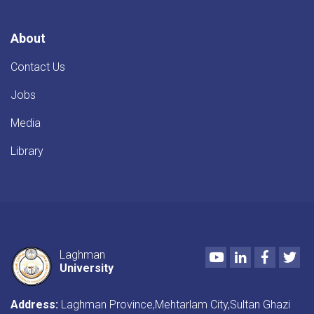
About
Contact Us
Jobs
Media
Library
Youtube
LinkedIn
Faceboo
Twi
Laghman
University
Address:
Laghman Province,Mehtarlam City,Sultan Ghazi