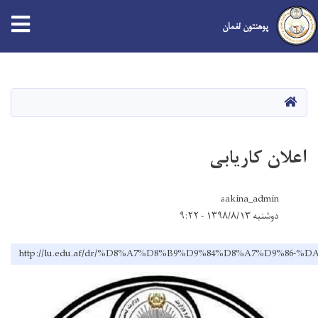
پوهنتون لغمان
Skip
to
main
صفحه اصلی
content
اعلان کاریابی
sakina_admin
دوشنبه ۱۳۹۸/۸/۱۳ - ۹:۲۲
http://lu.edu.af/dr/%D8%A7%D8%B9%D9%84%D8%A7%D9%8