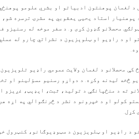
 د لغمان پوهنتون ادبیاتو او بشري علومو پوهنځي
 پوهنیار استاد یحیی یعقوبي په مشرۍ ترسره شو، پ
ولګي محصلانو ګډون کړی و. د سفر موخه له رسنیزو ف
 او د راډیو او ټلوېزیون د نشراتي چارو له عملي
وه
.
څ کې محصلانو د لغمان ولایت عمومي راډیو تلوېزیون
و څخه لیدنه وکړه. د دواړو رسنیو مسؤلینو او تخ
نو ته د منځپانګې د تولید، ثبت، اېډېټ، غږیزو ا
تو کولو او د خپرونو د نشر د څرنګوالي په اړه هر
 کړل
.
و د راډیو او ټلوېزیون د سټوډیوګانو، کنټرول خ