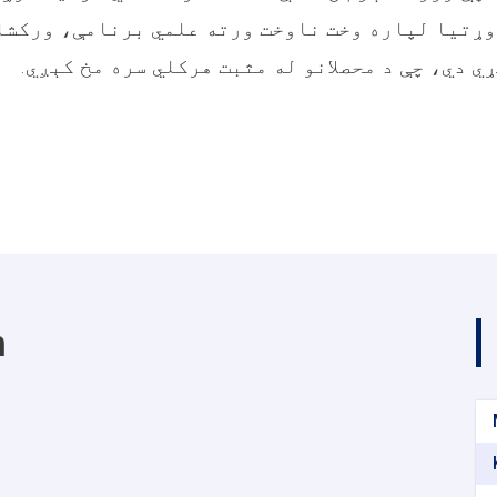
ړتیا لپاره وخت ناوخت ورته علمي برنامې، ورکشا
ي دي، چې د محصلانو له مثبت هرکلي سره مخ کېږي
.
m