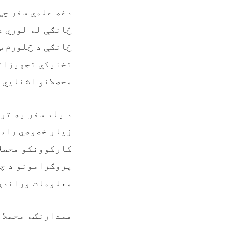
دغه علمي سفر چې
څانګې له لوري د
څانګې د څلورم ټ
تخنیکي تجهیزاتو
محصلانو اشنایي 
د یاد سفر په تر
زیار خصوصي راډی
کارکوونکو محصلا
پروګرامونو د چم
معلومات وړاندې
همدارنګه محصلان