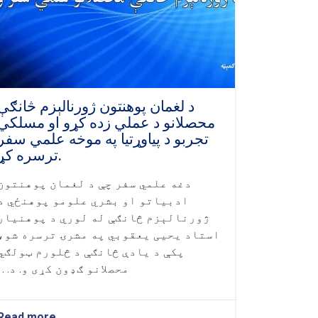
د لغمان پوهنتون ژورنالېزم څانګې
محصلانو د عملي زده کړو او مسلکي
تجربو د پیاوړتیا په موخه علمي سفر
ترسره کړ.
دغه علمي سفر چې د لغمان پوهنتون
ادبیاتو او بشري علومو پوهنځي د
ژورنالېزم څانګې له لوري د پوهنیار
استاد یحیی یعقوبي په مشرۍ ترسره شو،
پکې د یادې څانګې د څلورم ټولګي
محصلانو ګډون کړی و. د. . .
Read more
about