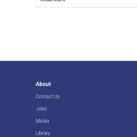
د
لوړو
زده
کړو
محترم
وزیر
د
لغمان
پوهنتون
۶
پوهنځيو
۶۲۲
محصلینو
About
فراغتغونډه
کې
Contact Us
ګډون
او
Jobs
وینا
وکړه
Media
Library