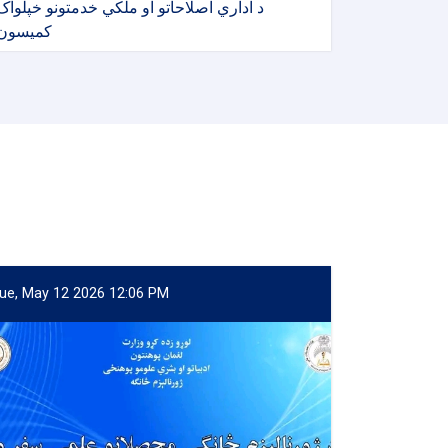
د اداري اصلاحاتو او ملکي خدمتونو خپلواک
کمیسون
ue, May 12 2026 12:06 PM