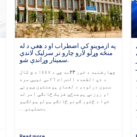
په ازموینو کې اضطراب او د هغې د له
منځه وړلو لارو چارو تر سرلیک لاندې
سمینار وړاندې شو.
چهارشنبه د ثور
۲۳
مه چې د ١٤٤٧ ه ق کال
د ذي القعده الحرام ٢٦مې نېټې سره
سمون درلود، د لغمان پوهنتون ښوونې
او روزنې پوهنځي فزیک څانګې امر له
خوا د څلور ګونو څانګو ټولو ټولګیو
محصلینو. . .
Read more
about