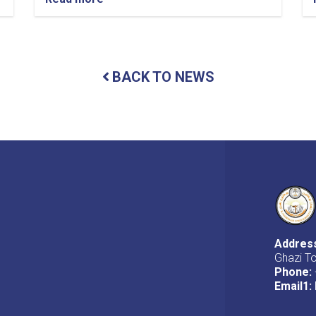
په
ازموینو
کې
اضطراب
او
BACK TO NEWS
د
هغې
د
له
منځه
وړلو
لارو
چارو
تر
سرلیک
لاندې
سمینار
Addres
وړاندې
Ghazi T
شو.
Phone:
Email1
: