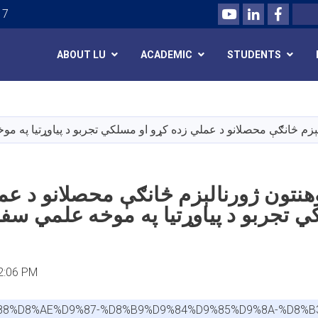
Youtube
LinkedIn
Facebo
Search
 7
ABOUT LU
ACADEMIC
STUDENTS
Skip
to
main
content
هنتون ژورنالېزم څانګې محصلانو د عم
2:06 PM
%88%D8%AE%D9%87-%D8%B9%D9%84%D9%85%D9%8A-%D8%