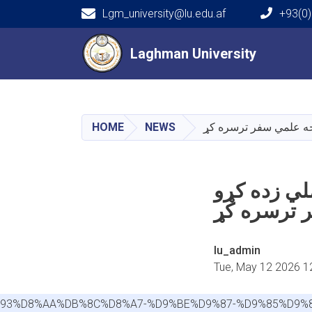
Lgm_university@lu.edu.af
+93(0)
Main navigation
Laghman University
Laghman University
HOME
NEWS
لي زده کړو
lu_admin
Tue, May 12 2026 1
A%93%D8%AA%DB%8C%D8%A7-%D9%BE%D9%87-%D9%85%D9