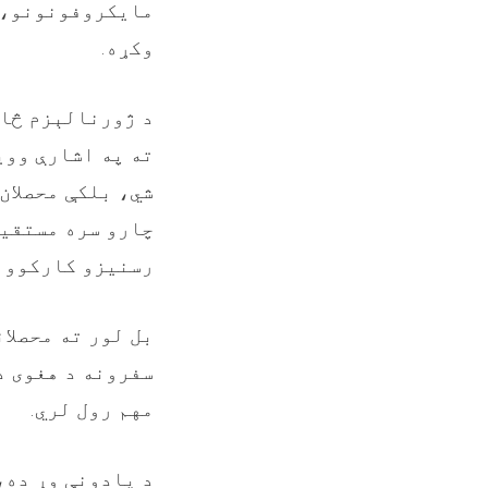
مایکروفونونو، 
وکړه
.
د ژورنالېزم څان
ته په اشارې ووی
شي، بلکې محصلان
چارو سره مستقیم
رسنیزو کارکوونک
بل لور ته محصلان
سفرونه د هغوی د
مهم رول لري
.
د یادونې وړ ده،