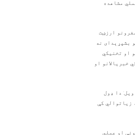
ملي مشاهده
سفرونو ارزښت
و بشپړېدای نه
و او تخنیکي
 خبریالانو او
ویل: دا ډول
 زیاتوالي کې
ونې او عملي