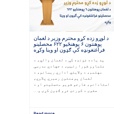
د لوړو زده کړو محترم وزیر د لغمان
پوهنتون ۶ پوهنځيو ۶۲۲ محصلینو
فراغتغونډه کې ګډون او وینا وکړه
په یاده غونډه کې د لغمان والي، د
علماوو شورا رئيس، د جهادي مدرسې
مهتمم، د ولایتي ادارې ریسانو، د
لغمان پوهنتون رهبري پلاوي،
استادانو، فارغو شویو محصلینو او د
هغوی د کورنۍ غړو ګډون کړی و. . .
Read more
about