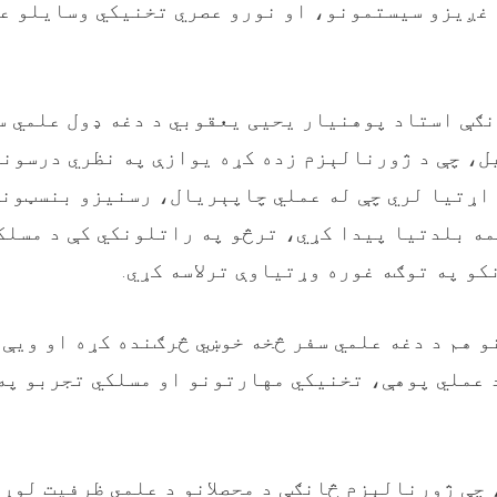
غږیزو سیستمونو، او نورو عصري تخنیکي وسایلو ع
ګې استاد پوهنیار یحیی یعقوبي د دغه ډول علمي 
ل، چې د ژورنالېزم زده کړه یوازې په نظري درسون
 اړتیا لري چې له عملي چاپېریال، رسنیزو بنسټون
ه بلدتیا پیدا کړي، ترڅو په راتلونکي کې د مسلکي
و په توګه غوره وړتیاوې ترلاسه کړي
.
و هم د دغه علمي سفر څخه خوښي څرګنده کړه او ویې 
 عملي پوهې، تخنیکي مهارتونو او مسلکي تجربو په
 چې ژورنالېزم څانګې د محصلانو د علمي ظرفیت لوړ