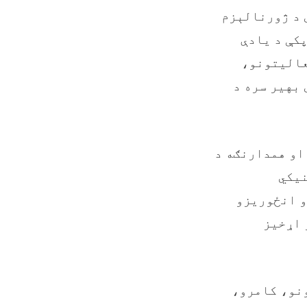
 د ژورنالېزم
کې د یادې
عالیتونو،
 بهیر سره د
 او همدارنګه د
نیکي
و انځوریزو
 اړخیز
ونو، کامرو،