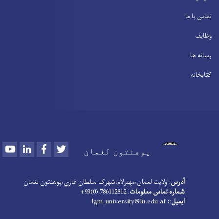
تماس با ما
وظایف
رسانه ها
کتابخانه
Youtube
LinkedIn
Facebook
Twitter
پوهنتون لغمان
آدرس
: ولایت لغمان،مهترلام،شهرک سلطان غازي،پوهنتون لغمان
شماره تماس معلومات
: 786112812 (0)93+
ایمیل
:
:
lgm_university@lu.edu.af