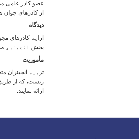
عضو کادر علمی می‌
از کادرهای جوان ه
ديدگاه
ارا
یه
کادرهای مجهز
بخش
انجینري
من
مأموریت
تر
بیه
انجینران متع
‌زیست، که از طریق 
ارائه نمایند.