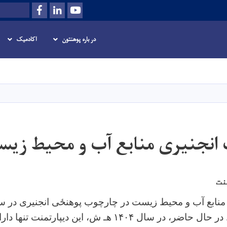
Facebook
LinkedIn
Youtube
Search
در باره پوهنتون
اکادمیک
Skip
to
main
content
 انجنیری منابع آب و محیط زی
نت
ی منابع آب و محیط زیست در چارچوب پوهنځی انجنیری در 
 در حال حاضر، در سال
۱۴۰۴
هـ ش، این ديپارتمنت تنها دا