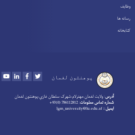
وظایف
رسانه ها
کتابخانه
Youtube
LinkedIn
Facebook
Twitter
پوهنتون لغمان
آدرس
: ولایت لغمان،مهترلام،شهرک سلطان غازي،پوهنتون لغمان
شماره تماس معلومات
: 786112812 (0)93+
ایمیل
:
:
lgm_university@lu.edu.af