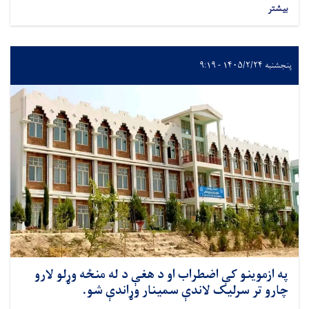
بیشتر
پنجشنبه ۱۴۰۵/۲/۲۴ - ۹:۱۹
په ازموینو کې اضطراب او د هغې د له منځه وړلو لارو
چارو تر سرلیک لاندې سمینار وړاندې شو.