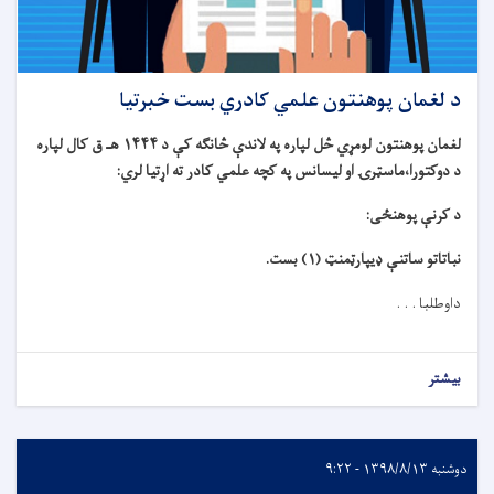
د لغمان پوهنتون علمي کادري بست خبرتیا
لغمان پوهنتون لومړي څل لپاره په لاندې څانګه کې د ۱۴۴۴ هـ ق کال لپاره
د دوکتورا،ماسټرۍ او لیسانس په کچه علمي کادر ته اړتیا لري:
د کرنې پوهنځی:
نباتاتو ساتنې ډیپارټمنټ (۱) بست.
داوطلبا . . .
بیشتر
دوشنبه ۱۳۹۸/۸/۱۳ - ۹:۲۲