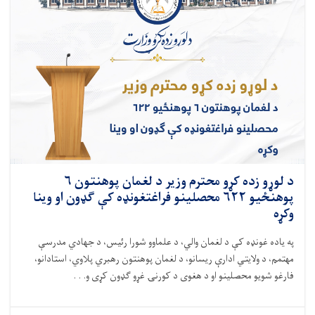
د لوړو زده کړو محترم وزیر د لغمان پوهنتون ۶
پوهنځيو ۶۲۲ محصلینو فراغتغونډه کې ګډون او وینا
وکړه
په یاده غونډه کې د لغمان والي، د علماوو شورا رئيس، د جهادي مدرسې
مهتمم، د ولایتي ادارې ریسانو، د لغمان پوهنتون رهبري پلاوي، استادانو،
فارغو شویو محصلینو او د هغوی د کورنۍ غړو ګډون کړی و. . .