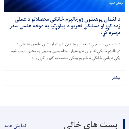
د لغمان پوهنتون ژورنالېزم څانګې محصلانو د عملي
زده کړو او مسلکي تجربو د پیاوړتیا په موخه علمي سفر
ترسره کړ.
دغه علمي سفر چې د لغمان پوهنتون ادبیاتو او بشري علومو پوهنځي د
ژورنالېزم څانګې له لوري د پوهنیار استاد یحیی یعقوبي په مشرۍ ترسره شو،
پکې د یادې څانګې د څلورم ټولګي محصلانو ګډون کړی و. د. . .
بیشتر
بست های خالی
نمایش همه