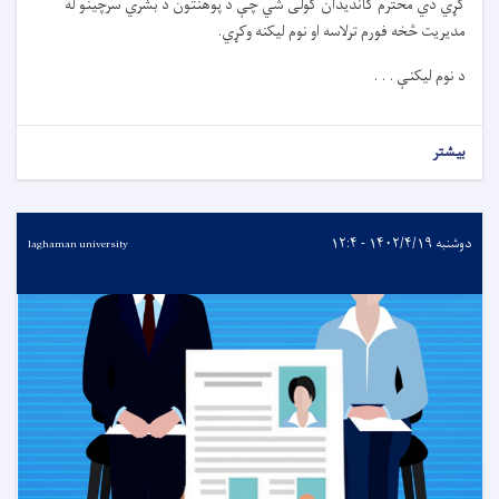
کړي دي محترم کاندیدان کولی شي چې د پوهنتون د بشري سرچینو له
مدیریت څخه فورم ترلاسه او نوم لیکنه وکړي
.
د نوم لیکنې . . .
بیشتر
دوشنبه ۱۴۰۲/۴/۱۹ - ۱۲:۴
laghaman university