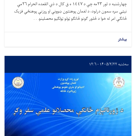
چهارشنبه د ثور
۲۳
مه چې د ١٤٤٧ ه ق کال د ذي القعده الحرام ٢٦مې
نېټې سره سمون درلود، د لغمان پوهنتون ښوونې او روزنې پوهنځي فزیک
څانګې امر له خوا د څلور ګونو څانګو ټولو ټولګیو محصلینو. . .
بیشتر
سه‌شنبه ۱۴۰۵/۲/۲۲ - ۱۲:۶