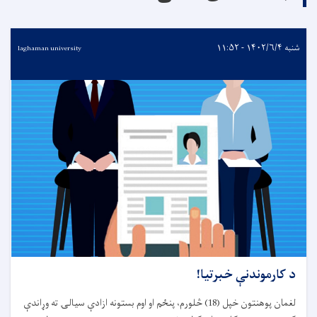
شنبه ۱۴۰۲/۶/۴ - ۱۱:۵۲
laghaman university
د کارموندنې خبرتیا!
لغمان پوهنتون
خپل (18) څلورم، پنځم او اوم بستونه ازادې سيالۍ ته وړاندې