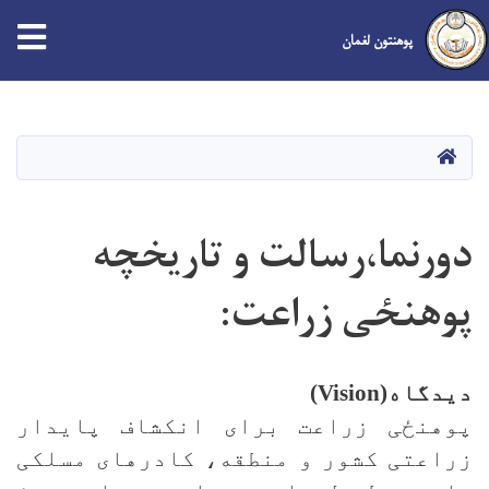
پوهنتون لغمان
Skip
to
main
صفحه اصلی
content
دورنما،رسالت و تاریخچه
پوهنځی زراعت:
ديدگاه
(Vision)
پوهنځی زراعت برای انکشاف پایدار
زراعتی کشور و منطقه، کادرهای مسلکی