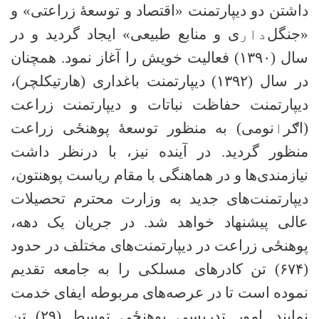
داشتن دو دیپارتمنت «اقتصاد و توسعهٔ زراعتی» و
«جنگل‌
دار
ی و منابع طبیعی» ایجاد گردید و در
سال (
۱۳۹۰)
فعالیت خویش را آغاز نمود. همچنان
در سال (
۱۳۹۲)
دیپارتمنت باغداری (هارتیکلچر)،
دیپارتمنت حفاظت نباتات و دیپارتمنت زراعت
(اګر
ا
نومی) به منظور توسعهٔ پوهنځی زراعت
منظور گردید. در آینده نیز، با درنظر داشت
نیازمندی‌ها و در هماهنگی با مقام ریاست پوهنتون،
دیپارتمنت‌های جدید به وزارت محترم تحصیلات
عالی پیشنهاد خواهد شد
.
در جریان یک دهه،
پوهنځی زراعت در دیپارتمنت‌های مختلف در حدود
(
۶۷۴)
تن کادرهای مسلکی را به جامعه تقدیم
نموده است تا در عرصه‌های مربوطه ایفای خدمت
نمایند
.
امور تدریسی پوهنځی توسط (
۲۹)
تن