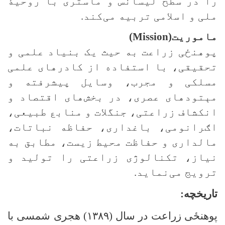
را در سطح لیسانس و ماستری با روحیۀ
ملی و اسلامی تربیه می‌کند
.
ماموريت
(Mission)
پوهنځی زراعت به حيث يک بنياد علمی و
تحقیقی، با استفاده از کادرهای علمی
مسلکی و مجرب، وسایل پيشرفته و
مېتودهای عصری، در بخش‌های اقتصاد و
انکشاف زراعتی، جنگلات و منابع طبيعی،
اګرانومی، باغداری، حفاظه نباتات،
مالداری و حفاظت محيط زيست، مطابق به
نياز، تکنالوژی زراعتی را توليد و
ترويج می‌نمايد
.
تاریخچه:
پوهنځی زراعت در سال (
۱۳۸۹)
هجری شمسی با