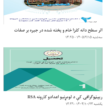
اثر سطح دانه کلزا خام و پخته شده در جیره بر صفات
سه‌شنبه ۱۴۰۵/۲/۱۵ - ۱۳:۲۵
ریپټوګرافۍ کې د لومړنیو اعدادو کارونه RSA
یکشنبه ۱۴۰۳/۱۰/۲۳ - ۱۳:۳۹