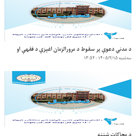
د مدني دعوې پر سقوط د مرورالزمان اغېزې د فقهې او
سه‌شنبه ۱۴۰۵/۲/۱۵ - ۱۳:۵۲
د محاکات شننه