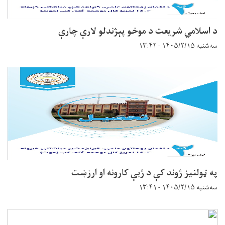
د اسلامي شريعت د موخو پېژندلو لارې چارې
سه‌شنبه ۱۴۰۵/۲/۱۵ - ۱۳:۴۲
په ټولنيز ژوند کې د ژبې کارونه او ارزښت
سه‌شنبه ۱۴۰۵/۲/۱۵ - ۱۳:۴۱