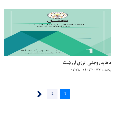
دهاېدروجني انرژي ارزښت
یکشنبه ۱۴۰۳/۱۰/۲۳ - ۱۳:۳۸
Pagination
››
Page
2
Current
1
page