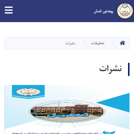
پوهنتون لغمان
Skip
to
main
صفحه اصلی
تحقیقات
نشرات
content
نشرات