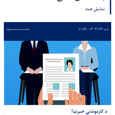
نمایش همه
شنبه ۱۴۰۲/۶/۴ - ۱۱:۵۲
laghaman university
د کارموندنې خبرتیا!