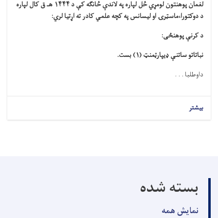
لغمان پوهنتون لومړي څل لپاره په لاندې څانګه کې د ۱۴۴۴ هـ ق کال لپاره
د دوکتورا،ماسټرۍ او لیسانس په کچه علمي کادر ته اړتیا لري:
د کرنې پوهنځی:
نباتاتو ساتنې ډیپارټمنټ (۱) بست.
داوطلبا . . .
بیشتر
بسته شده
نمایش همه