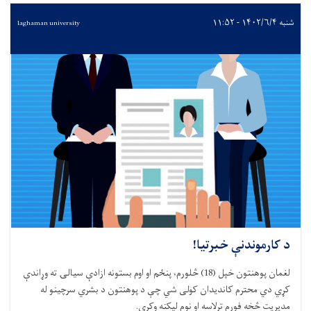
شنبه ۱۴۰۲/۶/۴ - ۱۱:۵۲
laghaman university
د کارموندنې خبرتیا!
لغمان پوهنتون
خپل (18) څلورم، پنځم او اوم بستونه ازادې سيالۍ ته وړاندې
کړي دي محترم کاندیدان کولی شي چې د پوهنتون د بشري سرچینو له
مدیریت څخه فورم ترلاسه او نوم لیکنه وکړي
.