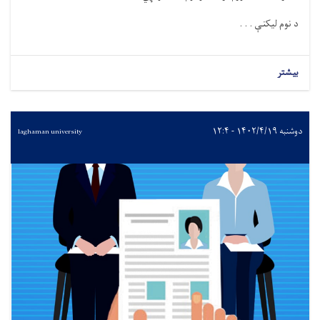
د نوم لیکنې . . .
بیشتر
دوشنبه ۱۴۰۲/۴/۱۹ - ۱۲:۴
laghaman university