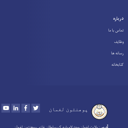
درباره
تماس با ما
وظایف
رسانه ها
کتابخانه
Youtube
LinkedIn
Facebook
Twitter
پوهنتون لغمان
آدرس
: ولایت لغمان،مهترلام،شهرک سلطان غازي،پوهنتون لغمان