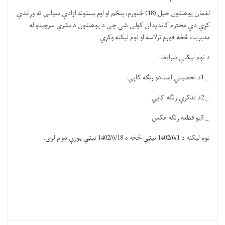
لغمان پوهنتون
خپل (18) څلورم، پنځم او اوم بستونه ازادې سيالۍ ته وړاندې
کړي دي محترم کاندیدان کولی شي چې د پوهنتون د بشري سرچینو له
مدیریت څخه فورم ترلاسه او نوم لیکنه وکړي
.
د نوم لیکنې شرایط
:
1 _
د تحصیلي اسنادو رنګه کاپي
.
2 _
د تذکرې رنګه کاپي
.
3 _
یو قطعه رنګه عکس
نوم لیکنه د 1402/6/1 نیټې څخه د 1402/6/18 نیټې پورې دوام لري
.