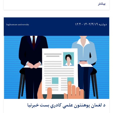
بیشتر
دوشنبه ۱۴۰۲/۴/۱۹ - ۱۲:۴
laghaman university
د لغمان پوهنتون علمي کادري بست خبرتیا