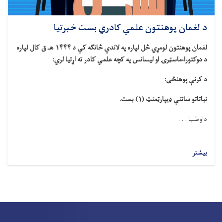
د لغمان پوهنتون علمي کادري بست خبرتیا
لغمان پوهنتون لومړي څل لپاره په لاندې څانګه کې د ۱۴۴۴ هـ ق کال لپاره
د دوکتورا،ماسټرۍ او لیسانس په کچه علمي کادر ته اړتیا لري:
د کرنې پوهنځی:
نباتاتو ساتنې ډیپارټمنټ (۱) بست.
داوطلبا . . .
بیشتر