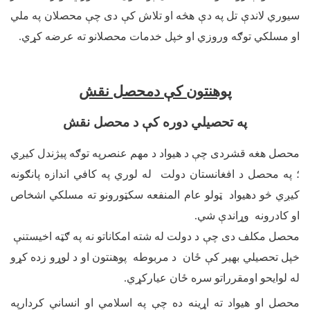
سیوري لاندې تل په دې هڅه او تلاش کې دی چې محصلان په ملي
او مسلکي توګه وروزي او خپل خدمات محصلانو ته عرضه کړي.
پوهنتون کې دمحصل نقش
په تحصیلي دوره کې د محصل نقش
محصل هغه قشردی چې د هیواد د مهم عنصرپه توګه پیژندل کیږي
؛ په محصل د افغانستان دولت له لوري په کافي اندازه پانګونه
کیږي څو دهیواد ټولو عام المنفعه سکټورونو ته مسلکي اشخاص
او کادرونه وړاندې شي.
محصل مکلف دی چې د دولت له شته امکاناتو نه په ګټه اخیستنې
خپل تحصیلي بهیر کې ځان د مربوطه پوهنتون او د لوړو زده کړو
له لوایحو اومقرراتو سره ځان عیارکړي.
محصل او هیواد ته اړینه ده چې په اسلامي او انساني کردارپه