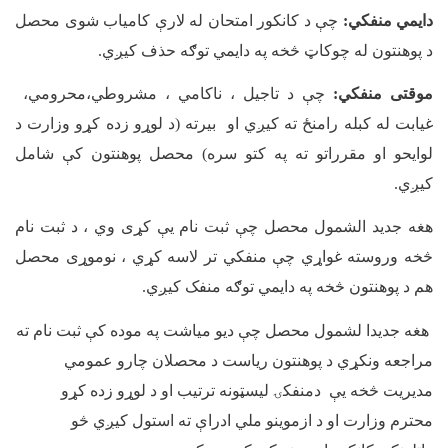
دایمي منفکي:
چې د کانکور امتحان له لارې کامیاب شوی محصل
د پوهنتون له چوکاټ څخه په دایمي توګه حذف کیږي.
موقتی منفکي:
چې د تاجیل ، ناکامي ، مشروطي،محرومي،
غیابت له کبله رامنځ ته کیږي او بیرته (د لوړو زده کړو وزارت د
لوایحو او مقرراتو ته په کتو سره) محصل پوهنتون کې شامل
کیږي.
هغه جديد الشمول محصل چې ثبت نام یې کړی وي ، د ثبت نام
څخه وروسته غواړي چې منفکي تر لاسه کړي ، نوموړی محصل
هم د پوهنتون څخه په دایمي توګه منفک کیږي.
هغه جديدا لشمول محصل چې دیو میاشت په موده کې ثبت نام ته
مراجعه ونکړي د پوهنتون ریاست د محصلان چارو عمومي
مدیریت څخه یې دمنفکۍ لیسټونه ترتیب او د لوړو زده کړو
محترم وزارت او د ازموینو ملي ادراې ته استول کیږي څو