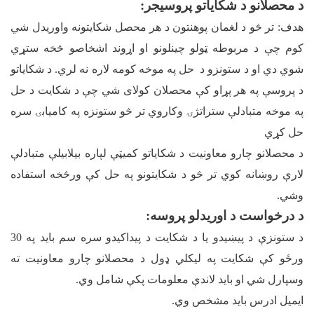
د محصلانو د شکایاتو پروسیجر:
هدف: تر څو د لغمان پوهنتون د هر محصل شکایتونه واوریدل شي
کوم چې د مربوطه ټولو چینلونو او اړوند اشخاصو څخه ستړي
شوي دي او د ستونزو د حل په موخه کومه لاره نه لري. د شکایاتو
د پروسې په هر پړاو کې محصلان کولای شي چې د شکایت د حل
په موخه متبادلې ستراتژۍ وکاروي تر څو ستونزه په کامیابۍ سره
حل کړي
د محصلانو چارو معاونيت د شکاياتو کميټې لپاره بيلابيلې متبادلې
لارې روښانه کوي تر څو د شکايتونو په حل کې ورڅخه استفاده
وشي.
د درخواست د اوريدلو پروسه
:
د ستونزې د پيښيدو يا د شکايت د پيداکيدو سره سم بايد په 30
ورځو کې شکايت په ليکلي ډول د محصلانو چارو معاونيت ته
وسپارل شي او بايد لاندې معلومات پکې شامل وي.
ايميل ادرس بايد مشخص وي.