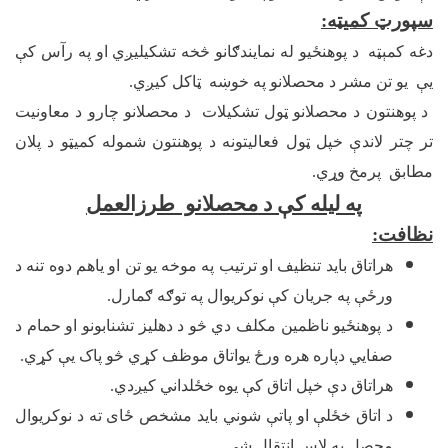
سپورټ کمیټه
:
دغه کمېټه د پوهنځيو له نمایندګانو څخه تشکیلیږي او په رآس کې
یې یو تن مشر د محصلانو په خوښه ټاکل کیږي.
د پوهنتون د محصلانو ټول تشکیلات د محصلانو چارو د معاونیت
تر چتر لاندې خپل ټول فعالیتونه د پوهنتون شموله کميټو د پلان
مطابق پرمخ وړي.
په لیله کې د محصلانو طرزالعمل
نظاف
ت
:
هراتاق باید تنظیف او ترتیب په موخه یو تن او یاهم دوه تنه د
ورځې په جریان کې نوکریوال په توګه ګمارل.
د پوهنځیو ناظمین مکلف دي څو د دهلیز تشنابونو او حمام د
صفایي دپاره هره ورځ یواتاق موظف کړي څو پاک یې کړي.
هراتاق دې خپل اتاق کې یوه خځلداني کیږدي.
د اتاق خځلې او پاتې شوني باید مشخص ځای ته د نوکریوال
محصل په لاس انتقال شي .