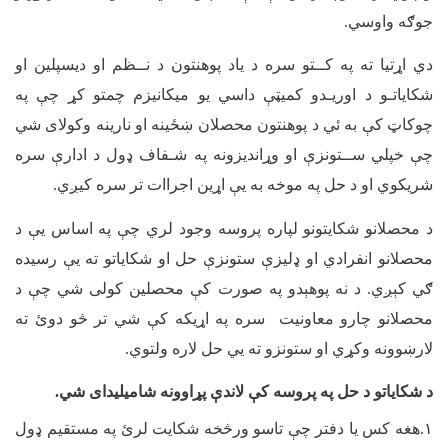
جوګه واوسي.
دي اړتیا ته په کــتو سره د ياد پوهنتون د نــظم او دیسپلین او
شکایاتـو د اوریـدو کمیټې داسي یو میکانیزم چمتو کړ چې په
چوکاټ کې به ئي د پوهنتون محصلان ښځینه او نارینه وکولای شي
چې خپلي ســتونزې او وړاندیزونه په شـفاف ډول د ادارې سره
شریکوي او د حل په موخه به يې اړین اجراات تر سره کیږي.
د محصلانو شکایتونو لپاره پروسه وجود لري چې په اساس یې د
محصلانو انفرادي او ډلیزې ستونزې حل او شکایاتو ته یې رسیده
ګي کېږي. د نه پوهېدو په صورت کې محصلين کولی شي چې د
محصلانو چارو معاونيت سره په اړیکه کې شي تر څو دوئ ته
لارښوونه وکړي او ستونزو ته يي حل لاره ولتوي.
د شکایاتو د حل په پروسه کې لاندې پړاوونه شامیلیدای شي.
۱
.هغه کس یا دفتر چې تاسو ورڅخه شکایت لرئ په مستقیم ډول