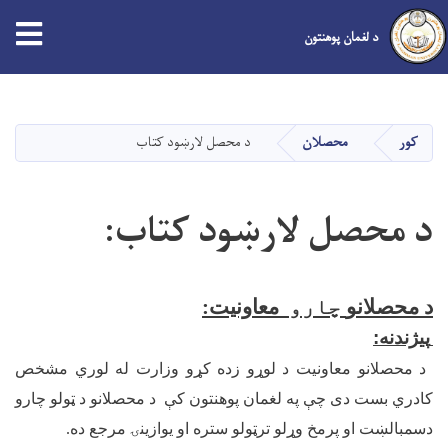
د لغمان پوهنتون
اصلي
منځپانګه
دانګل
کور
محصلان
د محصل لارښود کتاب
د محصل لارښود کتاب:
د محصلانو
چارو
معاونیت:
پيژندنه
:
د محصلانو معاونیت د لوړو زده کړو وزارت له لوري مشخص
کادري بست دی چې په لغمان پوهنتون کې د محصلانو د ټولو چارو
دسمبالښت او پرمخ وړلو ترټولو ستره او یوازینۍ مرجع ده.