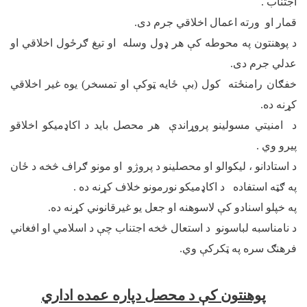
اجتناب .
قمار او ورته اعمال اخلاقي جرم دی.
د پوهنتون په محوطه کې هر ډول وسله او تیغ ګرځول اخلاقي او
عدلي جرم دی.
خفګان رامنځته کول (بې ځایه ټوکې او تمسخر) یوه غیر اخلاقي
کړنه ده.
د امنیتي مسولینو پروړاندې هر محصل باید د اکاډمیکو اخلاقو
پیرو وي .
د استادانو ، لیکوالو او محصلینو د پروژو او مونو ګراف څخه د ځان
په ګټه استفاده د اکاډمیکو نورمونو خلاف کړنه ده .
په خپلو اسنادو کې لاسوهنه او جعل یو غیرقانوني کړنه ده.
د نامناسبه لباسونو د استعال څخه اجتناب چې د اسلامي او افغاني
فرهنګ سره په ټکرکې وي.
پوهنتون کې د محصل دپاره عمده اداري