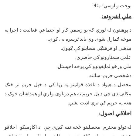
بوخت و اوسې؛ مثلا:
ملي اشرونه
:
د پوهنتون له لوري که یو رسمي کار او اجتماعي فعالیت د اجرا په
موخه ګمارل شوی وي باید ترسره یې کړي.
مذهبي او فرهنګي مسایلو کې ګډون.
علمي سمنارونو کې حاضري.
ملي ورځو لمانِغونډو کې برخه اخیستل.
دشخصي حریم ساتنه
محصل د هیواد د نافذه قوانینو په رڼا کې د خپل حریم تر څنګ
مکلف دی چې د بل حریم ته هم درناوی ولري او همداشان څوک د
هغه په حریم کې ترې اذیت نشي.
اخلاقي اصول
:
له ټولو محترم محصلینو څخه تمه کیږي چې د اکاډمیکو اخلاقو