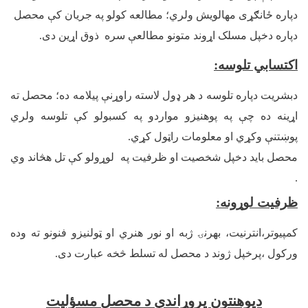
دپاره ځانګړی مهالویش ولري؛ مطالعه کولو په جریان کې محصل
دپاره دخپل مسلک اړوند متونو مطالعې سره ذوق اړین دی.
اکتسابي تلوسه
:
دبشریت دپاره تلوسه د هر ډول لاسته راوړنې پيلامه ده؛ محصل ته
اړینه ده چې په پوهنیزو مواردو په کسبولو کې تلوسه ولري
پوښتنې وکړي او معلومات راټول کړي.
محصل باید دخپل شخصیت او ظرفیت په لوړولو کې تل هڅاند وي
.
ظرفیت لوړونه:
کمپیوتر،انترنیت، بهرنۍ ژبه او نور هنري او ټولنیزو فنونو ته وده
ورکول ،پرخپل ژوند د محصل له تسلط څخه عبارت دی.
دپوهنتون پروړاندې د محصل مسؤلیت