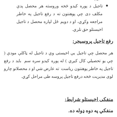
تاجيل د پوره کيدو څخه وروسته هر محصل پدې
مکلف دی چې پوهنتون ته د رفع تاجيل په خاطر
مراجعه وکړي، او د دویم ځل لپاره محصل د تاجيل
اخیستلو حق نلري.
رفع تاجیل پروسیجر
:
هر محصل چې تاجیل یې اخیستی وي د تاجيل له ټاکلې مودې (
چې یو تحصیلي کال کیږي ) له پوره کیدو سره سم بايد د رفع
تاجيل په خاطر پوهنتون ریاست ته عارض شي او د محصلانو چارو
لوی مدیریت څخه درفع تاجیل پروسه طی مراحل کړي.
منفکی اخیستلو شرايط:
منفکي په دوه ډوله ده.