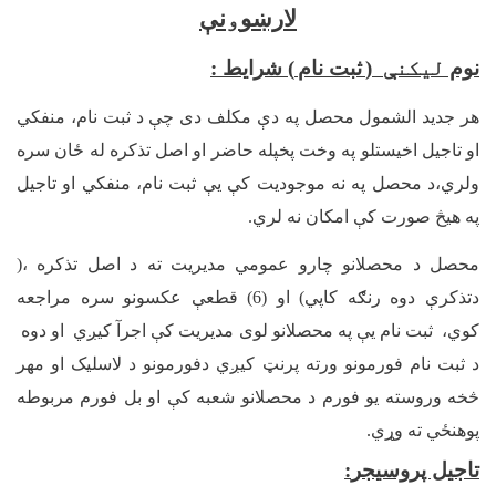
لارښو
و
نې
نوم
لیکنې
(
ثبت نام
) شرايط :
هر جديد الشمول محصل په دې مکلف دی چې د ثبت نام، منفکي
او تاجيل اخيستلو په وخت پخپله حاضر او اصل تذکره له ځان سره
ولري،د محصل په نه موجوديت کې یې ثبت نام، منفکي او تاجيل
په هيڅ صورت کې امکان نه لري.
محصل د محصلانو چارو عمومي مديريت ته د اصل تذکره ،(
دتذکرې دوه رنګه کاپي) او (6) قطعې عکسونو سره مراجعه
کوي، ثبت نام یې په محصلانو لوی مدیریت کې اجرآ کیږي او دوه
د ثبت نام فورمونو ورته پرنټ کیږي دفورمونو د لاسلیک او مهر
څخه وروسته یو فورم د محصلانو شعبه کې او بل فورم مربوطه
پوهنځي ته وړي.
تاجیل پروسیجر
: