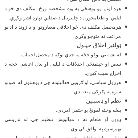
هره اونۍ یو پوهنځي په یوه مشخصه ورځ مکلف دی څو د
لیلیې او طعامخورۍ د چاپیریال د صفایي دپاره اشر وکړي.
هرمحصل مکلف دی څو اخلاقي معیارونو او د ژوند د ادابو
مراعت ته متوجو وکړي.
ټولنیز اخلاق خپلول
له نشه یي توکو څځه په جدي توګه د محصل اجتناب .
تبیض او خپلمنځي اختلافات د لیلیې او بدل اعاشې څخه د
اخراج سبب کیږي.
هرډول سیاسي، او ګروپي فعالیتونه چې د پوهنتون له اصولو
سره په ټګرکې منعه دي.
نظم او ډسپلین
پنځه وخته لمونځ یو حتمي امردی.
ډوډۍ او طعام ته د مهالویش تنظیم چې له تدریسي
بهیرسره په توافق کې وي.
ناظمین باید د اعاشې د توزیع پرمهال د نظم او ډسپلین په