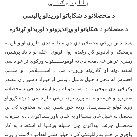
پالیسي ګانې
د محصلانو د شکایاتو اوریدلو پالیسي
د محصلانو د شکایاتو او وړاندیزونو د اوریدلو کړنلاره
همدا د نن ورځي محصلان دي چي سبا به ددي خاوري او وطن په
پرمختګ او ابادولو کي رغنده رول لوبوي، ځکه نو د ياد پوهنتون
رهبري تر هر څه دمخه دي ته لومړیــــــتوب ورکوي تر څو داسي
استعدادونه او کادرونه وروزی چي د اســـــلامي او ملـــي
احساس له مخي د خـپل فامیل ، ټولني او هیـواد د ښیرازي مصدر
وګرځي. دي موخي ته د رســیدو له پاره اړینه ده چي د محصلانو
ستونزو او غوښتنو ته په پوره توجه وشي ، او داسي د زده کړو او
ژوند کولو چاپـــیریــال ورته جوړ شــي چي په محدوده کي يي
محصل په خـپل ځان بسـیا او په ځـان باور پــیداکړي ، دي سره به
محصــل جرئت پیداکړي چي خــپله وړتــیا او استعداد په کار
واچوي تر څــو په راتلونکې کې د خپلو علمي اهدافو د لاسته راوړلو