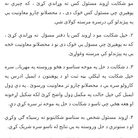
مو شکایت اړوند مسئول کس ته وړاندې کړئ ، که چېرې نه
پوهېږې چې مسئول کس څوک دی ، د محصلانو چارو معاونيت يې
په پېژندلو کې درسره مرسته کولای شي.
۲
. خپل شکایت مو د اړوند کس يا دفتر مسؤل ته وړاندې کړئ ،
که نه پوهېږئ چې مسؤل یې څوک دی نو د محصلانو معاونيت څخه
يې په پېژندلو کې مرسته وغواړئ.
۳
. د شکایت د حل په موخه ستاسو د هڅو وروسته په مهربانۍ سره
خپل شکايت په ليکلې بڼه ثبت او د پوهنتون د ایميل ادرس په
کارولو سره يې د محصلانو چارو تر معاونیت ورسوئ . په دې ډول
ایمبل کې خپل حالت په مکمل ډول واضح کړئ لکه ښکيل اړخونه
او هغه هڅې چې تاسو د شکایت د حل په موخه تر سره کړي ديٍ.
۴
. اړوند مسئول شخص به ستاسو شکایتونو ته رسیدّه ګي وکړي
او د ستونزې د حل وروسته به یې نتایج له تاسو سره شریک کړي.