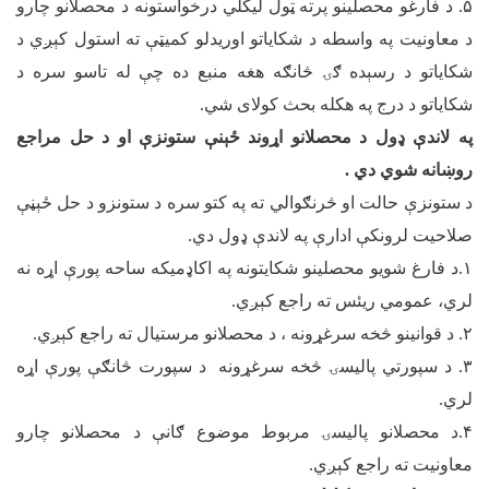
۵
. د فارغو محصلینو پرته ټول لیکلي درخواستونه د محصلانو چارو
د معاونیت په واسطه د شکایاتو اوریدلو کمیټې ته استول کېږي د
شکایاتو د رسېده ګۍ څانګه هغه منبع ده چې له تاسو سره د
شکایاتو د درج په هکله بحث کولای شي.
په لاندې ډول د محصلانو اړوند ځېنې ستونزې او د حل مراجع
روښانه شوي دي .
د ستونزې حالت او څرنګوالي ته په کتو سره د ستونزو د حل ځېڼې
صلاحیت لرونکې ادارې په لاندې ډول دي.
۱
.د فارغ شویو محصلینو شکایتونه په اکاډمیکه ساحه پورې اړه نه
لري، عمومي ریئس ته راجع کېږي.
۲
. د قوانینو څخه سرغړونه ، د محصلانو مرستيال ته راجع کېږي.
۳
. د سپورتي پالیسۍ څخه سرغړونه د سپورت څانګې پورې اړه
لري.
۴
.د محصلانو پالیسۍ مربوط موضوع ګانې د محصلانو چارو
معاونیت ته راجع کېږي.