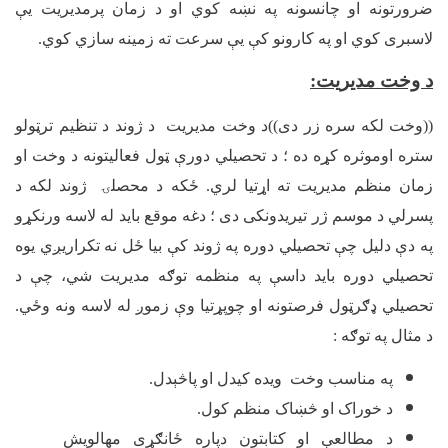
ضرورتونه او چانسونه په نښه کوي او د زمان پرمدیریت یې
لاسبری کوي او په کارونو کې یې سرعت ته زمینه سازي کوي.
د وخت مدیریت
:
((وخت لکه سره زر دی))د وخت مدیریت د ژوند د تنظیم ترټولو
ستره اوموثره کړه ده ؛ د تحصیلي دورې ټول فعالیتونه د وخت او
زمان منظم مدیریت ته اړتیا لري. ځکه د محصلۍ ژوند لکه د
پسرلي د موسم ژر تیریدونکی دی ؛ دغه موقع باید له لاسه ورنکړو
په دې دلیل چې تحصیلي دوره په ژوند کې بیا ځل نه تکراریږي یوه
تحصیلي دوره باید داسې په منظمه توګه مدیریت شي، چې د
تحصیلي ډګرټول فرصتونه او چوپړتیا وې زموږ له لاسه ونه وځي.
د مثال په توګه :
په مناسب وخت ویده کیدل او پاڅېدل.
د خوراک او څښاک منظم کول.
د مطالعې او کتابتون دپاره ځانګړی مهالویش