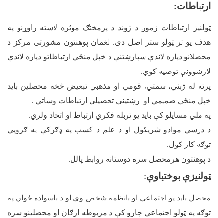
ارتباطات
:
ټولنیز ارتباطات زموږ د ژوند د پرمختګ موثره لاسته راوړنو په
هدف یو تر ټولو ستر اصل دی. لغمان پوهنتون مشورتی مرکز د
محصلانو دپاره لاندې سپارښتنې د خپل منځي ارتباطاتو دپاره لاندې
لارښوونې توصیه کوي.
پرته له ژبني، سمتي، قومي او مذهبي تبعیض څخه محصلین باید
خپل منځي صمیمي او رښتیني تحصیلي ارتباطات وساتي .
په ملي مسایلو کې باید یو تربله فکري ارتباط او اتحاد ولري.
د درسي موادو شریکول او د علم د کسب په ډګرکې په ګروپي
توګه کار کول.
د پوهنتون هرمحصل سره دوستانه روابط پالل.
ټولنیزې بوختیاوې
:
محصل باید یو اجتماعي او بانظمه شخص وي او د باسواده ځوان په
توګه په ټولو اجتماعي چارو کې د مربوطه ارګان او محصلینو سره