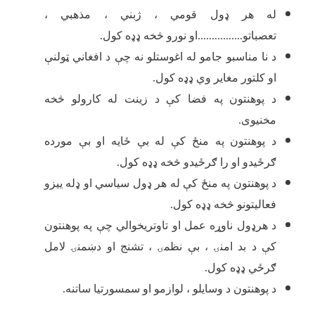
له هر ډول قومي ، ژبني ، مذهبي ،
تعصباتو................او نورو څخه ډډه کول.
د نا مناسبو جامو له اغوستلو نه چې د افغاني ټولنې
او کلتور مغایر وي ډډه کول.
د پوهنتون په فضا کې د زینت له کارولو څخه
مخنیوی.
د پوهنتون په منځ کې له بې ځایه او بې مورده
ګرځیدو او را ګرځیدو څخه ډډه کول.
د پوهنتون په منځ کې له هر ډول سیاسي او ډله ییزو
فعالیتونو څخه ډډه کول.
د هرډول ناوړه عمل او تاوتریخوالي چې په پوهنتون
کې د بد امنۍ ، بې نظمۍ ، تشنج او دښمنۍ لامل
ګرځي ډډه کول.
د پوهنتون د وسایلو ، لوازمو او سمسورتیا ساتنه.