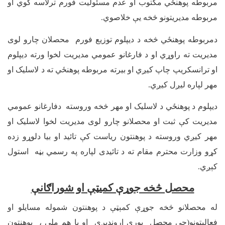
مربوطه پوهنځي مکتوب او عدم مسئولیت فورم ترلاسه کوي او
مربوطه مدیریتونو څخه یې خلاصوي.
دمربوطه پوهنځي څخه د دیپلوم توزیع فورم محصلان چارو لوی
مدیریت ته راوړي او د فارغانو عمومي مدیریت لخوا ورته دیپلوم
او ترانسکریپ چاپ کیږي او بیرته مربوطه پوهنځي ته د لاسلیک او
مهر لپاره لیږل کیږي.
ديپلوم د پوهنځي د لاسلیک او مهر څخه وروسته دفارغانو عمومي
مدیریت کې ثبت او محصلانو چارو لوی مدیریت لخوا لاسلیک او
مهر کیږي وروسته د پوهنتون رياست کې تائيد او بیا دلوړو زده
کړو وزارت محترم مقام ته د تائیدی لپاره په رسمي بڼه استول
کېږي.
محصل څخه جوړې کميټې او شوراګانې
له محصلانو څخه جوړې کمېټې د پوهنتون شموله مسایلو او
فعالیتونو(چې محصل پورې اړوندیږي او یا هم ملي ، پوهنتون