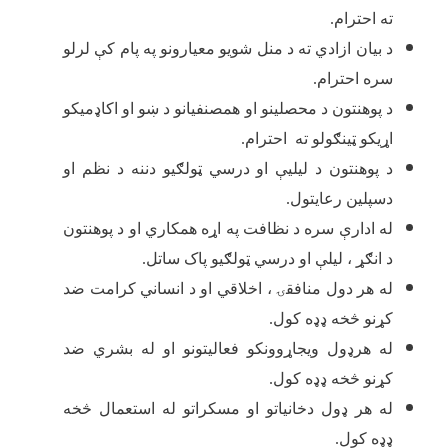
ته احترام.
د بیان ازادي ته د منل شویو معیارونو په پام کې لرلو
سره احترام.
د پوهنتون د محصلینو او همصنفیانو د ښو او اکاډمیکو
اړیکو ټینګولو ته احترام.
د پوهنتون د لیلیې او درسي ټولګیو دننه د نظم او
دسپلین رعایتول.
له ادارې سره د نظافت په اړه همکاري او د پوهنتون
د انګړ ، لیلې او درسي ټولګیو پاک ساتل.
له هر دول منافقۍ ، اخلاقي او د انساني کرامت ضد
کړنو څخه ډډه کول.
له هرډول ویجاړوونکو فعالیتونو او له بشري ضد
کړنو څخه ډډه کول.
له هر ډول دخانیاتو او مسکراتو له استعمال څخه
ډډه کول.