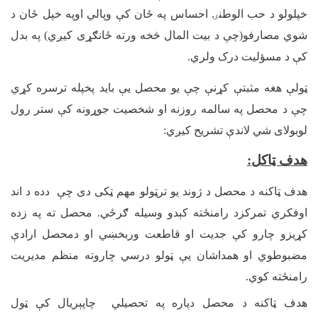
خپلولو د حب الوطنۍ احساس په ځان کې وپالي اوپه خپل ځان د
شوي مصارفو(چې د بیت المال څخه ورته ځانګړی کیږي) په بدل
کې د مسؤلیت درک ولري.
ټولې هغه مثبتې کړنې چې یو محصل یې باید پخپله ترسره کړي
چې د محصل په سالمه روزنه او شخصیت جوړونه کې ستر رول
لوبولای شي لاندې تشریح کیږي:
هدف ټاکل
:
هدف ټاکنه د محصل د ژوند یو ترټولو مهم ټکی دی چې دده د اند
اوفکري تمرکزد رامنځته کېدو وسیله ګرځي. محصل ته په زده
کړیزو چارو کې جدیت او قاطعت وربخښي او دمحصل ارادې
مضبوطوي او همداشان یې ټولو درسي چاروته منظم مدیریت
رامنځته کوي.
هدف ټاکنه د محصل دپاره په تحصیلي چاپېریال کې ټول