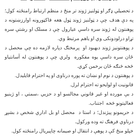
د تحصیلي ډګر او ټولنیز ژوند تر منځ د منظم ارتباط رامنځته کول؛
په دې هدف چې د ټولنیز ژوند ټول هغه فاکټورونه اوارزښتونه د
پوهنتون له ژوند سره داسې عیارول چې د مسلک او رشتې سره
تړاو درلودونکی وي او یاهم مرتبط وي.
د پوهنتونیز ژوند دبهبود او پرمختګ دپاره لازمه ده چې محصل د
ځان سره داسې یوه مفکوره ولري چې د پوهنتون له آسانتیاو
څخه څنګه ځان برخمن کړي.
د پوهنتون د نوم او نښان ته پوره درناوی او په احترام قایلیدل.
قانونیت او لوایحو ته احترام لرل.
د بې مورده او غیر قانوني مجالسو او د حزبي ،سمتي ، او ژبنیو
فعالیتونو څخه اجتناب.
د حریمونو پیژندل؛ د استا د محصل او بل اداري شخص د بشپړ
.
درناوي فرهنګ ته وده ورکول
خپلو منځ کې د پوهې د انتقال او صیمانه چاپیریال رامنځته کول.