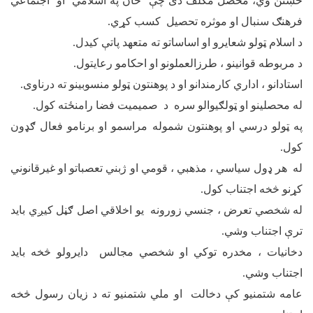
څښتن وي، محصل مکلف دی چې ځان په اسلامي او اجتماعي
فرهنګ سنبال او موثره تحصیل کسب کړي.
د اسلام ټولو شعایرو او اساساتو ته متعهد پاتې کیدل.
د مربوطه قوانینو ، طرزالعملونو او احکامو رعایتول.
استادانو ، اداري کارمندانو او د پوهنتون ټولو منسوبینو ته درناوی.
له محصلینو او ټولګیوالو سره د صمیمیت فضا رامنځته کول.
په ټولو درسي او پوهنتون شموله مراسمو او برنامو فعال ګډون
کول.
له هر ډول سیاسي ، مذهبي ، قومي او ژبني تعصباتو او غیرقانوني
کړنو څخه اجتناب کول.
له شخصي تعرض ، جنسي زورونه یو اخلاقي اصل ګڼل کیږي باید
ترې اجتناب وشي.
دخانیات ، مخدره توکي او شخصي مجالس دایرولو څخه باید
اجتناب وشي.
عامه شتمنیو کې دخالت او ملي شتمنیو ته د زیان رسول څخه