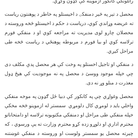
راتلونکي کانکور ازموينه کې کډون وکړي.
محصل د تیر په څیر دمنفکۍ د اخیستلو په خاطر د پوهنتون ریاست
ته عریضه وړاندې کوي، دریاست د حکم د اخیستلو څخه وروسته د
محصلان چارو لوی مدیریت ته مراجعه کوي او د منفکي فورم
ترلاسه کوي او بیا فورم د مربوطه پوهنځي د ریاست څخه طی
مراحل کیږي.
د منفکي او تاجيل اخستلو په وخت کې هر محصل پدې مکلف دی
چې خپله موجود ووسئ د محصل په نه موجوديت کې هيڅ ډول
معذرت د منلو وړ نه دی.
محصل وغواړي چې په کانکور کې دبیا ځل ګډون په موخه منفکي
واخلي بايد د لومړي کال دلومړي سمستر له ازموینو څخه مخکې
خپله منفکي طی مراحل او دمنفکي مکتوبونه ترلاسه او دامتحاناتو
محترم ادارې او دلوړو زده کړو محترم وزارت ته یې ورسوي ، که
چیرته محصل يو سمستر ولوست او وروسته د منفکي غوښتنه