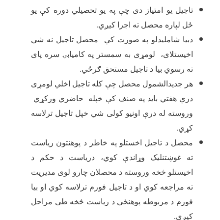
تاجیل یو امتیاز دی چې په یو تحصیلي دوره کې یو
ځل لپاره محصل ته اجرا کیږي.
دبیا شاملیدلو په صورت کې محصل تاجیل نه شي
اخیستلای، لومړی به سمستر په کامیابۍ سره پای
ته رسوي بیا د تاجیل مستحق ګرځي.
هر جديدالشمول محصل چې کله تاجيل اخلي لومړی
درې هفتي بايد په صنف کې خپله حاضري ورکړي
وروسته له درې اونیو کولی شي خپل تاجيل ترلاسه
کړي.
محصل د تاجیل اخستلو په خاطر د پوهنتون ریاست
ته غوښتنلیک وړاندې کوي، دریاست د حکم د
اخیستلو څخه وروسته د محصلان چارو لوی مدیریت
ته مراجعه کوي او د تاجیل فورم ترلاسه کوي او بیا
فورم د مربوطه پوهنځي د ریاست څخه طی مراحل
کیږي.