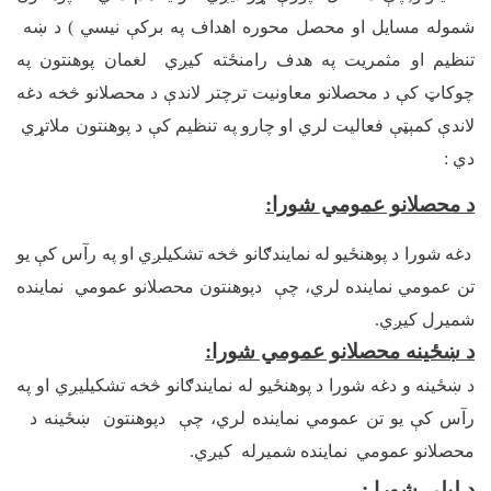
شموله مسایل او محصل محوره اهداف په برکې نیسي ) د ښه
تنظیم او مثمریت په هدف رامنځته کیږي لغمان پوهنتون په
چوکاټ کې د محصلانو معاونیت ترچتر لاندې د محصلانو څخه دغه
لاندې کمېټې فعالیت لري او چارو په تنظیم کې د پوهنتون ملاتړي
دي :
د محصلانو عمومي شورا
:
دغه شورا د پوهنځيو له نمایندګانو څخه تشکیلږي او په رآس کې یو
تن عمومي نماینده لري، چې دپوهنتون محصلانو عمومي نماینده
شمیرل کیږي.
د ښځینه محصلانو عمومي شورا
:
د ښځينه و دغه شورا د پوهنځيو له نمایندګانو څخه تشکیلیږي او په
رآس کې یو تن عمومي نماینده لري، چې دپوهنتون ښځینه د
محصلانو عمومي نماینده شمیرله کیږي.
د لیلې شورا
: