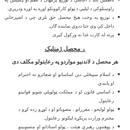
راوستلوکې د لیلیې د ټولو کارکوونکو اوږه په اوږه ودریږي.
د توزیع په وخت هیڅ محصل حق نلري چې د اشپزخانې
داخل کې وي حتا ددوي نماینده ګان.
پرته له کارت غذا نه ورکول کیږی.
د
محصل ژمنلیک
هر محصل د لاندنیو مواردو په رعایتولو مکلف دی
د اسلام سپیڅلي دین اساساتو او شعائرو ته احترام
او پابندي.
د اساسي قانون او د مملکت ټولوپلي شویو قوانینو
رعایتول.
ټولو لوایحو ، مقرراتو ، مصوباتو او د لوړو زده کړو د
محترم وزارت پریکړه لیکونو
رعایتول.
د پوهنتون رهبري هیئت ، ټولو استادانو او منسوبینو