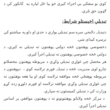
کوي نو منفکي يې اجراء کېږي خو بيا ځل لپاره په کانکور کې د
ګډون حق نلري.
تبديلي اخيستلو شرايط:
دتبدیلۍ دلایحې سره سم تبدیلي یوازې د جدي او دلو په میاشتو کې
ترسره کیدای شي.
دخصوصي پوهنتون څخه دولتي پوهنتون ته تبدیلي نه کیږي، د
دولتي څخه خصوصي پوهنتون ته تبدیلي اجرآ کیږي.
هر محصل چې غواړي تبدیلي وکړي د مربوطه پوهنتون محصلانو
چارو لوی مدیریت څخه د تبدیلۍ فورم ترلاسه کوي ، دپوهنتون د
مربوطه پوهنځي څخه موافقه ترلاسه کوی او بیا هغه بوهنتون ته
چې غواړی تبدیلي وکړي موافقه ترلاسه او فورم دلوړو زده کړو
وزارت کې د تبدیلي کمیسئون ته سپاري.
د مرکز څخه ولایاتو پوهنتونونو ته د پوهنتون موافقې پر اساس
تبدیلي اجرآ کیږي.