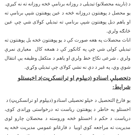
د (نارینه محصلانو) تبدیلی د روزانه برنامې څخه روزانه ته نه کیږي.
یو محصل د پوهنتون دروزانه څخه د عین پوهنتون شپې برنامې ته
او یاهم دبل پوهنتون شپې برنامې ته تبدیلي کولای شي چې عین
څانګه ولري.
اناث محصلات په هغه صورت کې د يو پوهنتون څخه بل پوهنتون ته
تبديلي کولی شي چې په کانکور کې د همغه کال معیاری نمرې
ولري ، شرعی نکاح خط ولري او یاهم د متکفل وظیفه يې انتقال
شوې وي، په غير د دې نه نشي کولای چې تبديلي وکړي.
دتحصیلې اسنادو (ديپلوم او ترانسکرپت)د اخیستلو
شرايط
:
یو فارغ التحصیل د خپلو تحصیلی اسنادو (دیپلوم او ترانسکرپټ) د
اخستلو په خاطر د پوهنتون ریاست ته درخواستی وړاندی کوی،
دریاست د حکم د اخستلو څخه وروسته د محصلان چارو لوی
مدیریت ته مراجعه کوي اوبیا د فارغانو عمومي مدیریت څخه په