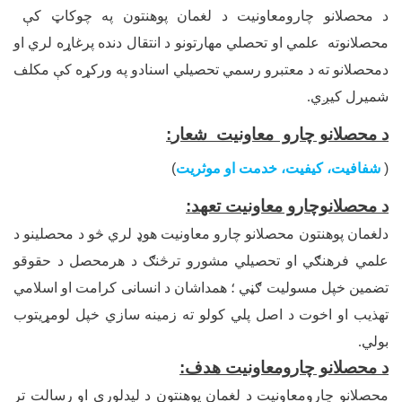
د محصلانو چارومعاونیت د لغمان پوهنتون په چوکاټ کې
محصلانوته علمي او تحصلي مهارتونو د انتقال دنده پرغاړه لري او
دمحصلانو ته د معتبرو رسمي تحصیلي اسنادو په ورکړه کې مکلف
شمیرل کیږي.
د محصلانو چارو معاونیت شعار
:
)
شفافیت، کیفیت، خدمت او موثریت
(
د محصلانوچارو معاونیت تعهد
:
دلغمان پوهنتون محصلانو چارو معاونیت هوډ لري څو د محصلینو د
علمي فرهنګي او تحصیلي مشورو ترڅنګ د هرمحصل د حقوقو
تضمین خپل مسولیت ګڼي ؛ همداشان د انسانی کرامت او اسلامي
تهذیب او اخوت د اصل پلي کولو ته زمینه سازي خپل لومړیتوب
بولي.
د محصلانو چارومعاونیت هدف
:
محصلانو چارومعاونیت د لغمان پوهنتون د لیدلوري او رسالت تر