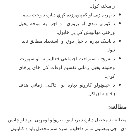
رامنځته کول.
د بهرنۍ ژبې او کمپیوټرزده کړې دپاره د وخت سپما.
د کورنۍ دندې او پروژې د اجرا په موخه پخپل
ورځني مهالویش کې یې ځایول.
د پایلیک دپاره د خپل ذوق او استعداد مطابق تابیا
نیول.
د تفریح ، استراحت،اجتماعي فعالیتونه او سپورت
وختونه پخپل زماني تقسیم اوقات کې ځای پرځای
کړي.
د خپلوټولو کارونو دپاره یو ټاکلی زماني هدف
(
Target
) ټاکل.
مطالعه
:
مطالعه د محصل دپاره د بریالیتوب ترټولو لومړنی برید او چانس
دی ، چې پوهنتون ته تر داخلیدو سره سم محصل باید د کتابتون