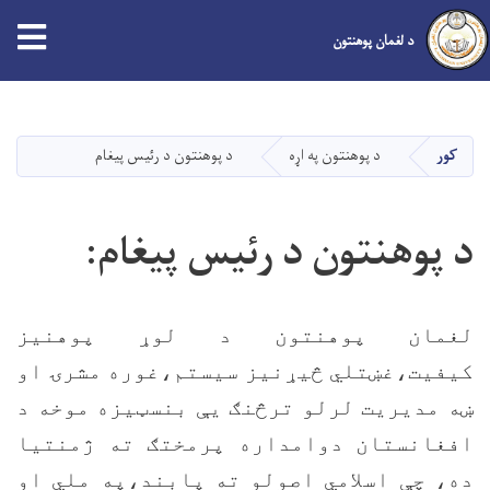
tion
د لغمان پوهنتون
اصلي
منځپانګه
دانګل
کور
د پوهنتون په اړه
د پوهنتون د رئیس پیغام
د پوهنتون د رئیس پیغام:
لغمان پوهنتون د لوړ پوهنیز
کیفیت،غښتلي څیړنیز سیستم،غوره مشرۍ او
ښه مدیریت لرلو ترڅنګ یې بنسټیزه موخه د
افغانستان دوامداره پرمختګ ته ژمنتیا
ده، چې اسلامي اصولو ته پابند،په ملي او