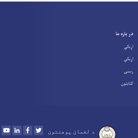
در باره ما
اړیکې
اړیکې
رسنۍ
کتابتون
Youtube
LinkedIn
Facebook
Twitter
د لغمان پوهنتون