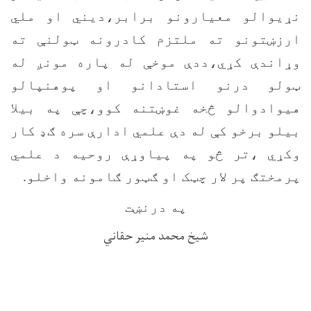
نړیوالو معیارونو برابر،دیني او ملي
ارزښتونو ته ملتزم کادرونه ټولنې ته
وړاندې کړي،ددې موخې له پاره مونږ له
ټولو درنو استادانو او پوهنپالو
هیوادوالو څخه غوښتنه کوو،چې په بیلا
بیلو برخو کې له دې علمي ادارې سره ګډ کار
وکړي ،تر څو په پیاوړې روحیه د علمي
پرمختګ پر لار چټک او ګټور ګامونه واخلو.
په درنښت
شیخ محمد منیر حقاني