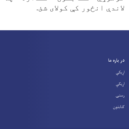
لاندې انځور کې کولای شئ.
در باره ما
اړیکې
اړیکې
رسنۍ
کتابتون