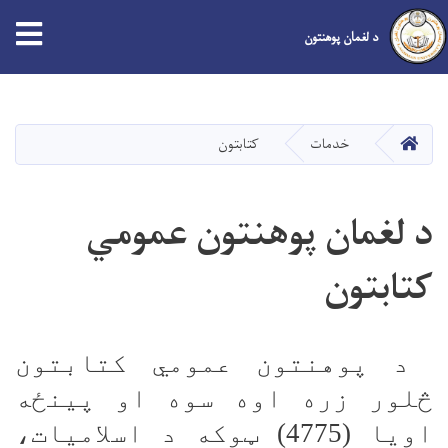
tion
د لغمان پوهنتون
اصلي
منځپانګه
دانګل
کور
خدمات
کتابتون
د لغمان پوهنتون عمومي
کتابتون
د پوهنتون عمومي کتابتون
څلور زره اوه سوه او پینځه
اویا (
4775
) ټوکه د اسلامیات،