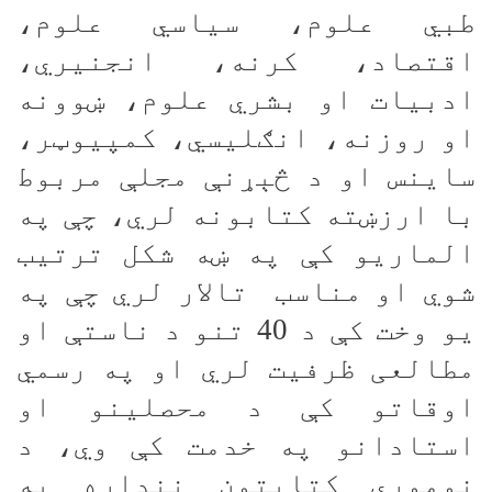
طبي علوم، سیاسي علوم،
اقتصاد، کرنه، انجنیري،
ادبیات او بشري علوم، ښوونه
او روزنه، انګلیسي، کمپیوټر،
ساینس او د څېړنې مجلې مربوط
با ارزښته کتابونه لري، چې په
الماریو کې په ښه شکل ترتیب
شوي او مناسب تالار لري چې په
یو وخت کې د 40 تنو د ناستې او
مطالعی ظرفیت لري او په رسمي
اوقاتو کې د محصلینو او
استادانو په خدمت کې وي، د
نوموړي کتابتون ننداره په