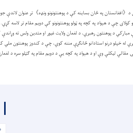
 د《افغانستان په ځان بساینه کې د پوهنتونونو ونډه》تر عنوان لاندې ج
ولای چې د هېواد په کچه په ټولو پوهنتونونو کې دویم مقام تر لاسه کړي. 
ې مبارکي د پوهنتون رهبري، د لغمان ولایت غیور او متدین ولس ته وړاندې 
ري له خپلو درنو استادانو ځانګړې مننه کوي، چې د کندوز پوهنتون ملي ک
 مقالې ليکلې وې او د هېواد په کچه يې د دويم مقام په ګټلو سره د لغمان
د