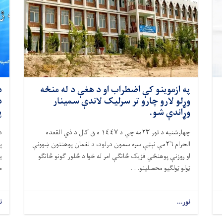
په ازموینو کې اضطراب او د هغې د له منځه
د
وړلو لارو چارو تر سرلیک لاندې سمینار
د
وړاندې شو.
پ
چهارشنبه د ثور
۲۳
مه چې د ١٤٤٧ ه ق کال د ذي القعده
د
الحرام ٢٦مې نېټې سره سمون درلود، د لغمان پوهنتون ښوونې
پ
او روزنې پوهنځي فزیک څانګې امر له خوا د څلور ګونو څانګو
ی
ټولو ټولګیو محصلینو. . .
م
نور...
ن