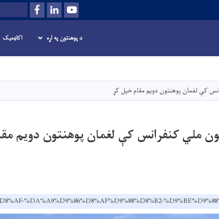
Facebook
LinkedIn
Youtube
لټون
د پوهنتون په اړه
اکاډمیک
اصلي
منځپانګه
دانګل
نس کې لغمان پوهنتون دویم مقام خپل کړ
ون ملي کنفرانس کې لغمان پوهنتون دویم مقا
.af/ps/%D8%AF-%DA%A9%D9%86%D8%AF%D9%88%D8%B2-%D9%BE