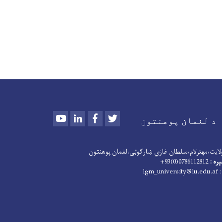
Youtube
LinkedIn
Facebook
Twitter
د لغمان پوهنتون
لایت،مهترلام،سلطان غازي ښارګوټی،لغمان پوهنتون
ره :
0786112812(0)93+
lgm_university@lu.edu.af
: