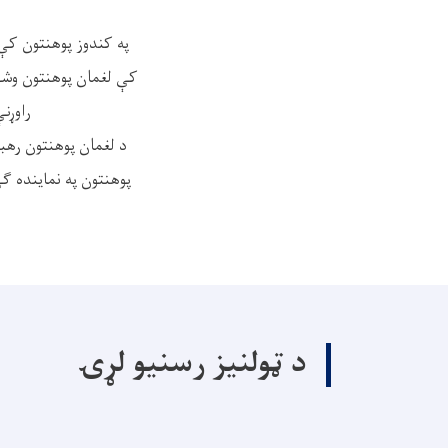
په کندوز پوهنتون کې
کې لغمان پوهنتون وشو ک
راوړن
د لغمان پوهنتون رهب
پوهنتون په نماینده ګۍ
د ټولنیز رسنیو لړۍ