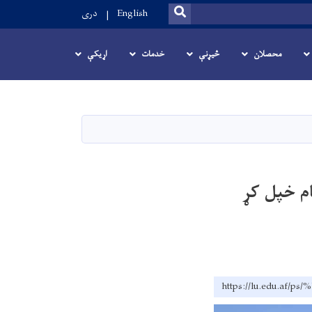
SEARCH
English
دری
محصلان
څیړنې
خدمات
اړیکې
م خپل کړ
https://lu.edu