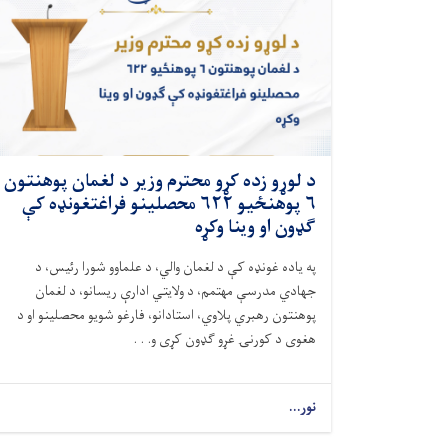
د لوړو زده کړو محترم وزیر د لغمان پوهنتون
۶ پوهنځيو ۶۲۲ محصلینو فراغتغونډه کې
ګډون او وینا وکړه
په یاده غونډه کې د لغمان والي، د علماوو شورا رئيس، د
جهادي مدرسې مهتمم، د ولایتي ادارې ریسانو، د لغمان
پوهنتون رهبري پلاوي، استادانو، فارغو شویو محصلینو او د
هغوی د کورنۍ غړو ګډون کړی و. . .
نور...