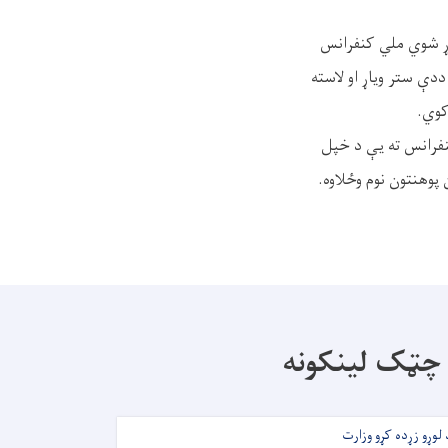
وړ شوي ملي کنفرانس
ددې ستر ویاړ او لاسته
کوي.
نفرانس ته يې د خپل
 پوهنتون نوم وځلاوه.
چټک لینکونه
 لوړو زړده کړو وزارت