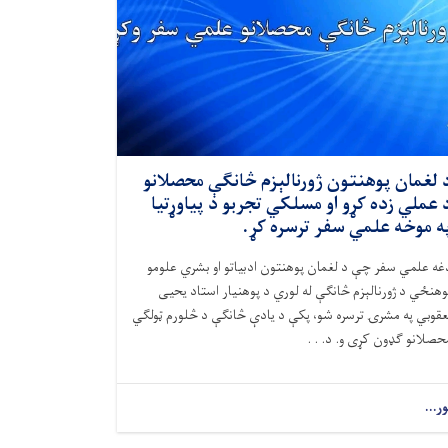
 لغمان پوهنتون ژورنالېزم څانګې محصلانو
 عملي زده کړو او مسلکي تجربو د پیاوړتیا
ه موخه علمي سفر ترسره کړ.
غه علمي سفر چې د لغمان پوهنتون ادبیاتو او بشري علومو
وهنځي د ژورنالېزم څانګې له لوري د پوهنیار استاد یحیی
عقوبي په مشرۍ ترسره شو، پکې د یادې څانګې د څلورم ټولګي
حصلانو ګډون کړی و. د. . .
ور...