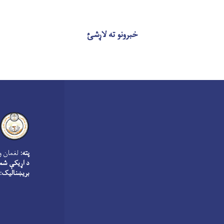
خبرونو ته لاړشئ
پته:
لغمان و
د اړیکې شمې
بریښنالیک: