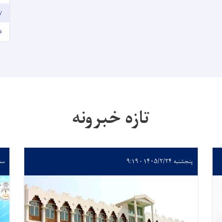
y
د
تازه خبرونه
پنجشنبه ۱۴۰۵/۲/۲۴ - ۹:۱۹
سه‌شنب