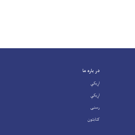
در باره ما
اړیکې
اړیکې
رسنۍ
کتابتون