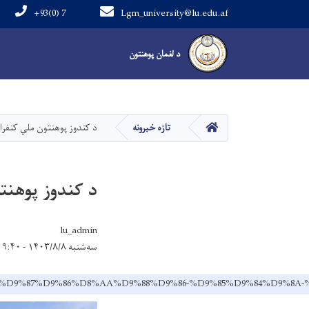
+93(0) 7
Lgm_university@lu.edu.af
علمي ژونال
د لغمان پوهنتون
د لغمان پوهنتون
کور
تازه خبرونه
د کندوز پوهنتون ملي کنفرا
د کندوز پوهنت
lu_admin
سه‌شنبه ۱۴۰۳/۸/۸ - ۹:۴۰
%D9%88%D9%87%D9%86%D8%AA%D9%88%D9%86-%D9%85%D9%84%