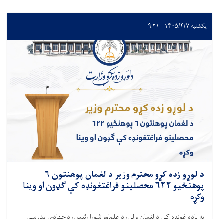
یکشنبه ۱۴۰۵/۴/۷ - ۹:۲۱
د لوړو زده کړو محترم وزیر د لغمان پوهنتون ۶
پوهنځيو ۶۲۲ محصلینو فراغتغونډه کې ګډون او وینا
وکړه
په یاده غونډه کې د لغمان والي، د علماوو شورا رئيس، د جهادي مدرسې