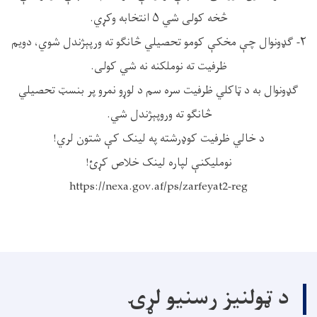
څخه کولی شي ۵ انتخابه وکړي.
٢- ګډونوال چې مخکې کومو تحصیلي څانګو ته ورپېژندل شوي، دویم
ظرفیت ته نوملکنه نه شي کولی.
ګډونوال به د ټاکلي ظرفیت سره سم د لوړو نمرو پر بنسټ تحصیلي
څانګو ته وروپېژندل شي.
د خالي ظرفیت کوډرشته په لینک کې شتون لري!
نوملیکنې لپاره لینک خلاص کړئ!
https://nexa.gov.af/ps/zarfeyat2-reg
د ټولنیز رسنیو لړۍ