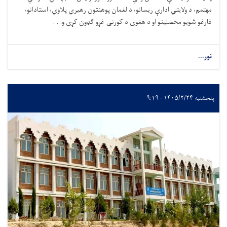
مهتمم، د ولایتي ادارې ریسانو، د لغمان پوهنتون رهبري پلاوي، استادانو،
فارغو شویو محصلینو او د هغوی د کورنۍ غړو ګډون کړی و. . .
نور...
پنجشنبه ۱۴۰۵/۲/۲۴ - ۹:۱۹