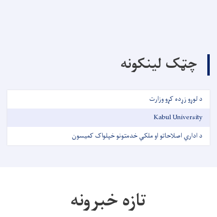
چټک لینکونه
د لوړو زړده کړو وزارت
Kabul University
د اداري اصلاحاتو او ملکي خدمتونو خپلواک کمیسون
تازه خبرونه