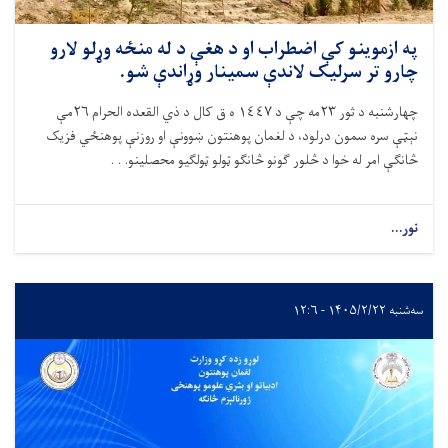
په ازموینو کې اضطراب او د هغې د له منځه وړلو لارو
چارو تر سرلیک لاندې سمینار وړاندې شو.
چهارشنبه د ثور
۲۳
مه چې د ١٤٤٧ ه ق کال د ذي القعده الحرام ٢٦مې
نېټې سره سمون درلود، د لغمان پوهنتون ښوونې او روزنې پوهنځي فزیک
څانګې امر له خوا د څلور ګونو څانګو ټولو ټولګیو محصلینو. . .
نور...
سه‌شنبه ۱۴۰۵/۲/۲۲ - ۱۲:۶