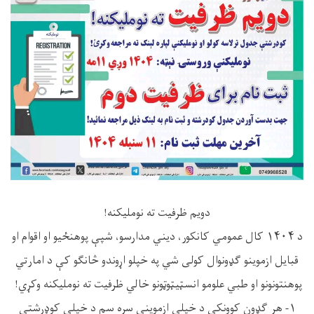
دویم ظرفیت ته نوملیکنه!
د ۱۴۰۴ کال عمومي کانکور، دیني مدارسو، شپې پوهنځیو او اقوام او
قبایل ازموینو ګډونوال کولی شي په خپلو اړوندو څانګو کې د امارتي
پوهنتونونو او طبي علومو انسټیټوټونو خالي ظرفیت ته نوملیکنه وکړي!
١- هر ګډون کوونکی د خپلې ازموینې سره سم د خپلې کوډرشتې