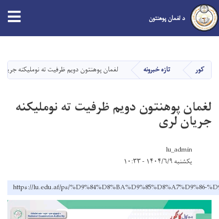
د لغمان پوهنتون
اصلي
منځپانګه
دانګل
کور
تازه خبرونه
لغمان پوهنتون دویم ظرفیت ته نوملیکنه جریان 
لغمان پوهنتون دویم ظرفیت ته نوملیکنه
جریان لری
lu_admin
یکشنبه ۱۴۰۴/۶/۹ - ۱۰:۳۳
https://lu.edu.af/ps/%D9%84%D8%BA%D9%85%D8%A7%D