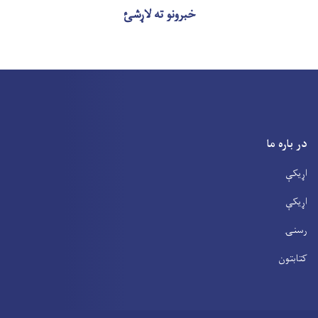
خبرونو ته لاړشئ
در باره ما
اړیکې
اړیکې
رسنۍ
کتابتون