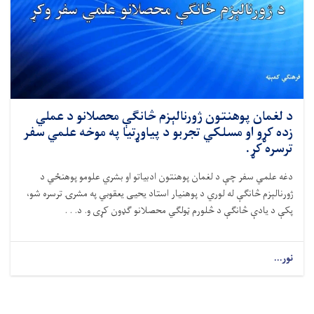
د لغمان پوهنتون ژورنالېزم څانګې محصلانو د عملي
زده کړو او مسلکي تجربو د پیاوړتیا په موخه علمي سفر
ترسره کړ.
دغه علمي سفر چې د لغمان پوهنتون ادبیاتو او بشري علومو پوهنځي د
ژورنالېزم څانګې له لوري د پوهنیار استاد یحیی یعقوبي په مشرۍ ترسره شو،
پکې د یادې څانګې د څلورم ټولګي محصلانو ګډون کړی و. د. . .
نور...