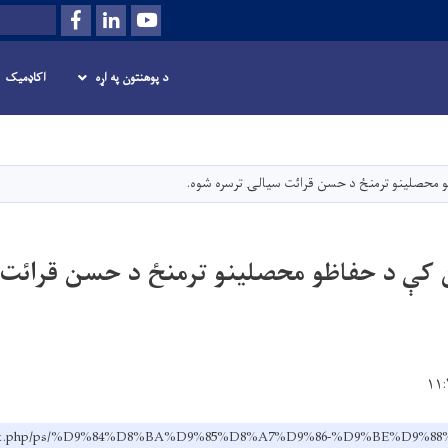
Facebook
LinkedIn
Youtube
لټون
د پوهنتون په اړه
اکاډمیک
اصلي
منځپانګه
دانګل
 محصلینو ترمنځ د حسن قرائت سیالۍ ترسره شوه.
ن کې د حفاظو محصلینو ترمنځ د حسن قرائت
.af/index.php/ps/%D9%84%D8%BA%D9%85%D8%A7%D9%86-%D