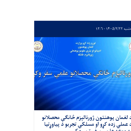
ه ۱۴۰۵/۲/۲۲ - ۱۲:۶
 لغمان پوهنتون ژورنالېزم څانګې محصلانو
 عملي زده کړو او مسلکي تجربو د پیاوړتیا