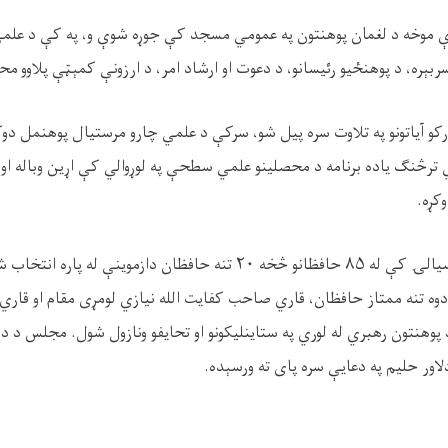
 موخه د لغمان پوهنتون په عمومي مسجد کې جوړه شوې و، په کې د علمي،
سربېره، د پوهنځیو رئیسانو، د دعوت او ارشاد امر، د ارزونې کمېټې پلاوو م
کو آیاتونو په تلاوت سره پیل شو، سرکې د علمي چارو مرستیال پوهنمل دوک
 ترڅنګ یاده برنامه د محصلینو علمي سطحې په لوړوالي کې اړین وباله او 
وکړه.
د حسن قرائت په یاده سیالۍ کې له ۸۵ حافظانو څخه ۲۰ تنه حافظان دازموی
وه تنه ممتاز حافظان، قاري صاحب کفایت الله نیازي لومړی مقام او قاري
پوهنتون رهبري له لوري په ستاینلیکونو او تحایفو ونازول شول. مجلس د د.
ور حلیم په دعایې سره پای ته ورسېده.