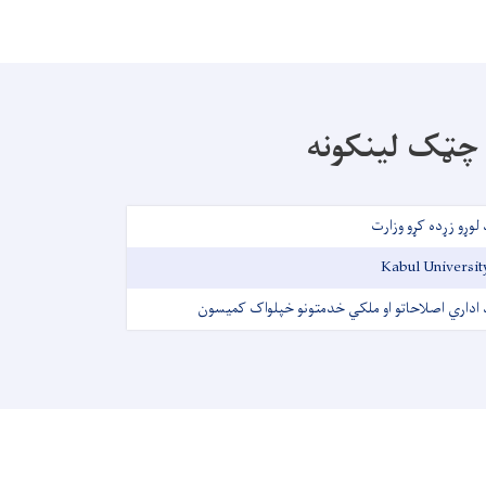
چټک لینکونه
 لوړو زړده کړو وزارت
Kabul Universit
 اداري اصلاحاتو او ملکي خدمتونو خپلواک کمیسون