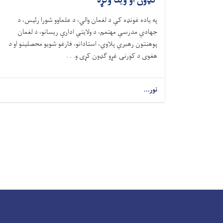
ګډون او وینا وکړه
په یاده غونډه کې د لغمان والي، د علماوو شورا رئيس، د
جهادي مدرسې مهتمم، د ولایتي ادارې ریسانو، د لغمان
پوهنتون رهبري پلاوي، استادانو، فارغو شویو محصلینو او د
هغوی د کورنۍ غړو ګډون کړی و. . .
نور...