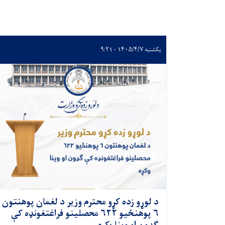
یکشنبه ۱۴۰۵/۴/۷ - ۹:۲۱
د لوړو زده کړو محترم وزیر د لغمان پوهنتون
۶ پوهنځيو ۶۲۲ محصلینو فراغتغونډه کې