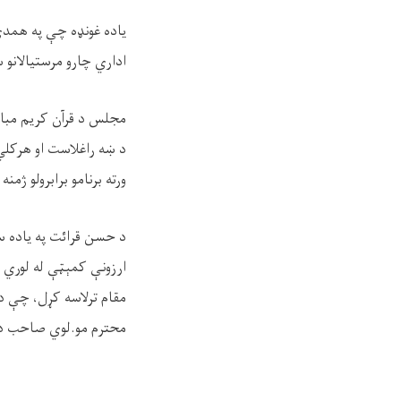
یاده غونډه چې په همدې
اداري چارو مرستیالانو 
مجلس د قرآن کریم مبار
د ښه راغلاست او هرکلي
ورته برنامو برابرولو ژمنه 
ارزونې کمېټې له لوري د
مقام ترلاسه کړل، چې د 
محترم مو.لوي صاحب دلا