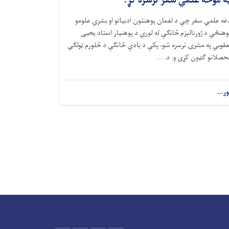
ه موخه علمي سفر ترسره کړ.
غه علمي سفر چې د لغمان پوهنتون ادبیاتو او بشري علومو
وهنځي د ژورنالېزم څانګې له لوري د پوهنیار استاد یحیی
عقوبي په مشرۍ ترسره شو، پکې د یادې څانګې د څلورم ټولګي
حصلانو ګډون کړی و. د. . .
ور...