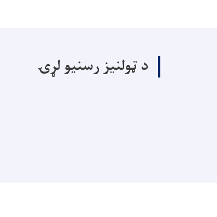
د ټولنیز رسنیو لړۍ