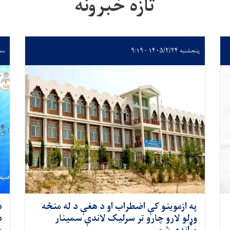
تازه خبرونه
پنجشنبه ۱۴۰۵/۲/۲۴ - ۹:۱۹
سه‌شنب
په ازموینو کې اضطراب او د هغې د له منځه
د
وړلو لارو چارو تر سرلیک لاندې سمینار
د