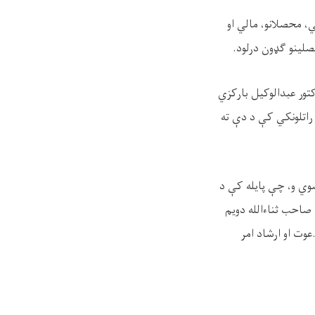
 محصلانو، مالي او
حصلینو ګډون درلود.
تور عبدالوکیل بارکزي
راتلونکي کې د دې ته
نې له پاره انتخاب شوي و، چې پایله کې د
 صاحب ثناءالله دویم
عوت او ارشاد امر