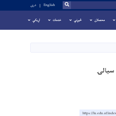
SEARCH
English
دری
محصلان
څیړنې
خدمات
اړیکې
 سیالۍ
https://lu.edu