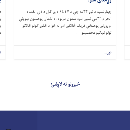
وړاندې شو.
پ
چهارشنبه د ثور
۲۳
مه چې د ١٤٤٧ ه ق کال د ذي القعده
د
الحرام ٢٦مې نېټې سره سمون درلود، د لغمان پوهنتون ښوونې
پ
او روزنې پوهنځي فزیک څانګې امر له خوا د څلور ګونو څانګو
ی
ټولو ټولګیو محصلینو. . .
م
نور...
ن
خبرونو ته لاړشئ